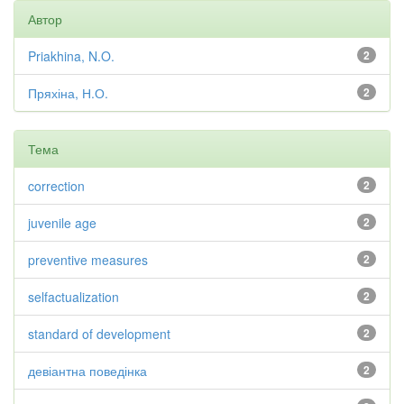
Автор
Priakhina, N.O.
2
Пряхіна, Н.О.
2
Тема
correction
2
juvenile age
2
preventive measures
2
selfactualization
2
standard of development
2
девіантна поведінка
2