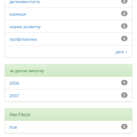
делінквентність
2
корекція
2
норма розвитку
2
профілактика
2
далі >
за датою випуску
2006
1
2007
1
Has File(s)
true
2