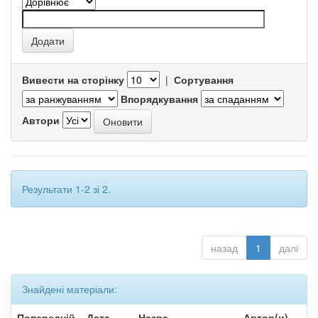
Вивести на сторінку
|
Сортування
Впорядкування
Автори
Результати 1-2 зі 2.
назад
1
далі
Знайдені матеріали:
Попередній
Дата
Назва
Автор(и)