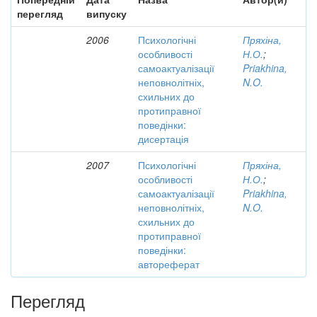
перегляд
випуску
2006
Психологічні
Пряхіна,
особливості
Н.О.
;
самоактуалізації
Priakhina,
неповнолітніх,
N.O.
схильних до
протиправної
поведінки:
дисертація
2007
Психологічні
Пряхіна,
особливості
Н.О.
;
самоактуалізації
Priakhina,
неповнолітніх,
N.O.
схильних до
протиправної
поведінки:
автореферат
Перегляд