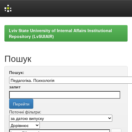
Skip
navigation
Lviv State University of Internal Affairs Institutional
Repository (LvSUIAIR)
Пошук
Пошук:
запит
Поточні фільтри: