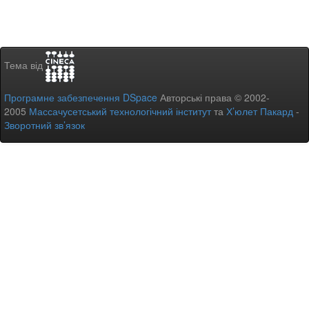
Тема від
Програмне забезпечення DSpace
Авторські права © 2002-
2005
Массачусетський технологічний інститут
та
Х’юлет Пакард
-
Зворотний зв’язок