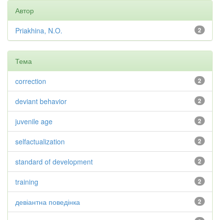
Автор
Priakhina, N.O.
2
Тема
correction
2
deviant behavior
2
juvenile age
2
selfactualization
2
standard of development
2
training
2
девіантна поведінка
2