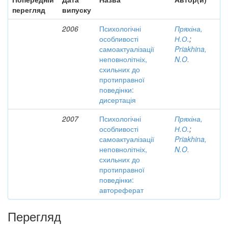
перегляд
випуску
2006
Психологічні
Пряхіна,
особливості
Н.О.
;
самоактуалізації
Priakhina,
неповнолітніх,
N.O.
схильних до
протиправної
поведінки:
дисертація
2007
Психологічні
Пряхіна,
особливості
Н.О.
;
самоактуалізації
Priakhina,
неповнолітніх,
N.O.
схильних до
протиправної
поведінки:
автореферат
Перегляд