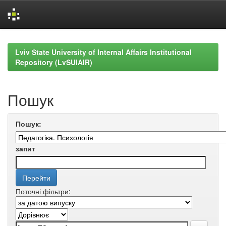
Skip
navigation
Lviv State University of Internal Affairs Institutional
Repository (LvSUIAIR)
Пошук
Пошук:
запит
Поточні фільтри: