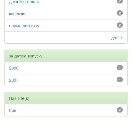
делінквентність
2
корекція
2
норма розвитку
2
далі >
за датою випуску
2006
1
2007
1
Has File(s)
true
2