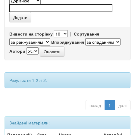
Вивести на сторінку
|
Сортування
Впорядкування
Автори
Результати 1-2 зі 2.
назад
1
далі
Знайдені матеріали:
Попередній
Дата
Назва
Автор(и)