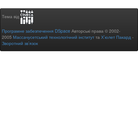
Тема від
Програмне забезпечення DSpace
Авторські права © 2002-
2005
Массачусетський технологічний інститут
та
Х’юлет Пакард
-
Зворотний зв’язок