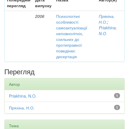
перегляд
випуску
2006
Психологічні
Пряхіна,
особливості
Н.О.
;
самоактуалізації
Priakhina,
неповнолітніх,
N.O.
схильних до
протиправної
поведінки:
дисертація
Перегляд
Автор
Priakhina, N.O.
1
Пряхіна, Н.О.
1
Тема