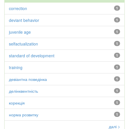
correction
1
deviant behavior
1
juvenile age
1
selfactualization
1
standard of development
1
training
1
девіантна поведінка
1
делінквентність
1
корекція
1
норма розвитку
1
далі >