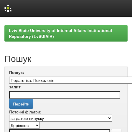
Skip
navigation
Lviv State University of Internal Affairs Institutional
Repository (LvSUIAIR)
Пошук
Пошук:
запит
Поточні фільтри: