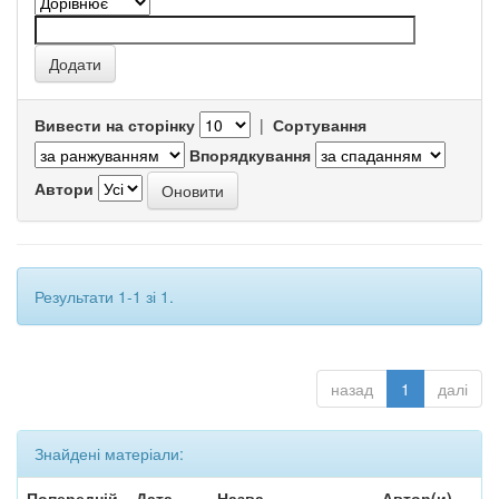
Вивести на сторінку
|
Сортування
Впорядкування
Автори
Результати 1-1 зі 1.
назад
1
далі
Знайдені матеріали:
Попередній
Дата
Назва
Автор(и)