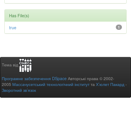
Has File(s)
true
1
Тема від
Програмне забезпечення DSpace
Авторські права © 2002-
2005
Массачусетський технологічний інститут
та
Х’юлет Пакард
-
Зворотний зв’язок