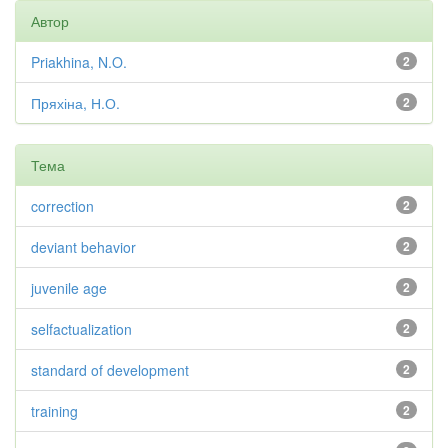
Автор
Priakhina, N.O.
2
Пряхіна, Н.О.
2
Тема
correction
2
deviant behavior
2
juvenile age
2
selfactualization
2
standard of development
2
training
2