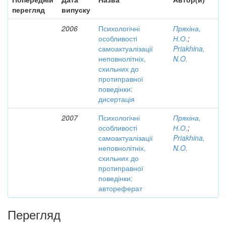
перегляд
випуску
2006
Психологічні
Пряхіна,
особливості
Н.О.
;
самоактуалізації
Priakhina,
неповнолітніх,
N.O.
схильних до
протиправної
поведінки:
дисертація
2007
Психологічні
Пряхіна,
особливості
Н.О.
;
самоактуалізації
Priakhina,
неповнолітніх,
N.O.
схильних до
протиправної
поведінки:
автореферат
Перегляд