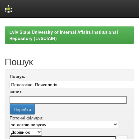
Skip
navigation
Lviv State University of Internal Affairs Institutional
Repository (LvSUIAIR)
Пошук
Пошук:
запит
Поточні фільтри: