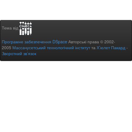
Тема від
Програмне забезпечення DSpace
Авторські права © 2002-
2005
Массачусетський технологічний інститут
та
Х’юлет Пакард
-
Зворотний зв’язок