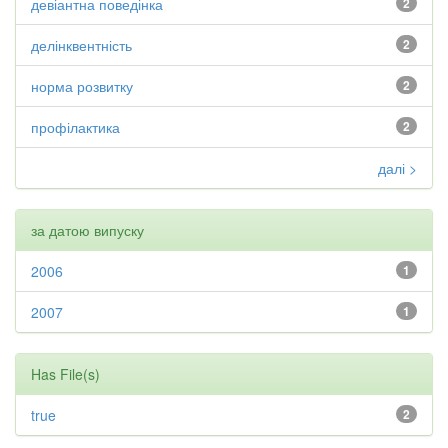
девіантна поведінка
2
делінквентність
2
норма розвитку
2
профілактика
2
далі >
за датою випуску
2006
1
2007
1
Has File(s)
true
2