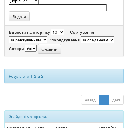
Вивести на сторінку
|
Сортування
Впорядкування
Автори
Результати 1-2 зі 2.
назад
1
далі
Знайдені матеріали:
Попередній
Дата
Назва
Автор(и)