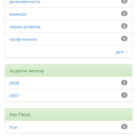
делінквентність
2
корекція
2
норма розвитку
2
профілактика
2
далі >
за датою випуску
2006
1
2007
1
Has File(s)
true
2