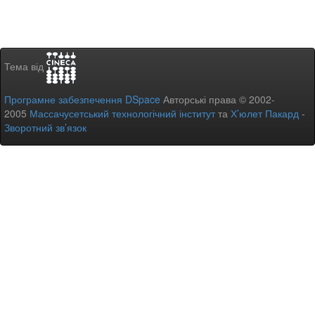
Тема від
Програмне забезпечення DSpace
Авторські права © 2002-
2005
Массачусетський технологічний інститут
та
Х’юлет Пакард
-
Зворотний зв’язок