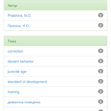
Автор
Priakhina, N.O.
2
Пряхіна, Н.О.
2
Тема
correction
2
deviant behavior
2
juvenile age
2
standard of development
2
training
2
девіантна поведінка
2