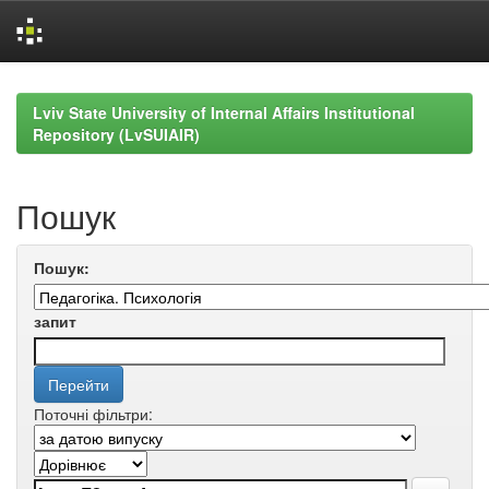
Skip
navigation
Lviv State University of Internal Affairs Institutional
Repository (LvSUIAIR)
Пошук
Пошук:
запит
Поточні фільтри: