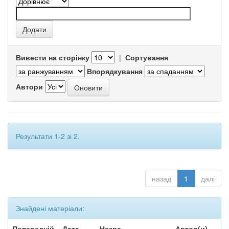
Вивести на сторінку
|
Сортування
Впорядкування
Автори
Результати 1-2 зі 2.
назад
1
далі
Знайдені матеріали:
Попередній
Дата
Назва
Автор(и)