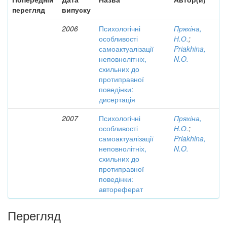
перегляд
випуску
2006
Психологічні
Пряхіна,
особливості
Н.О.
;
самоактуалізації
Priakhina,
неповнолітніх,
N.O.
схильних до
протиправної
поведінки:
дисертація
2007
Психологічні
Пряхіна,
особливості
Н.О.
;
самоактуалізації
Priakhina,
неповнолітніх,
N.O.
схильних до
протиправної
поведінки:
автореферат
Перегляд