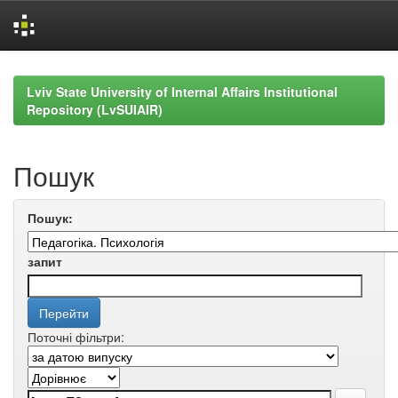
Skip
navigation
Lviv State University of Internal Affairs Institutional
Repository (LvSUIAIR)
Пошук
Пошук:
запит
Поточні фільтри: