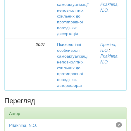
самоактуалізації
Priakhina,
неповнолітніх,
N.O.
схильних до
протиправної
поведінки:
дисертація
2007
Психологічні
Пряхіна,
особливості
Н.О.
;
самоактуалізації
Priakhina,
неповнолітніх,
N.O.
схильних до
протиправної
поведінки:
автореферат
Перегляд
Автор
Priakhina, N.O.
2