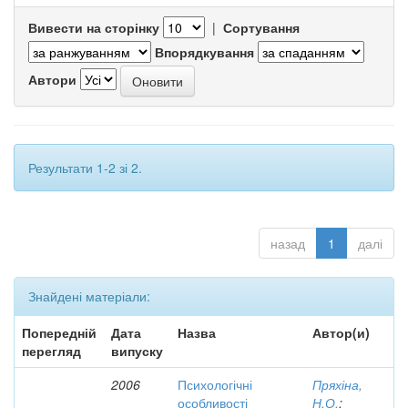
Вивести на сторінку
|
Сортування
Впорядкування
Автори
Результати 1-2 зі 2.
назад
1
далі
Знайдені матеріали:
Попередній
Дата
Назва
Автор(и)
перегляд
випуску
2006
Психологічні
Пряхіна,
особливості
Н.О.
;