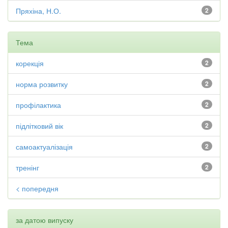
Пряхіна, Н.О.
2
Тема
корекція
2
норма розвитку
2
профілактика
2
підлітковий вік
2
самоактуалізація
2
тренінг
2
< попередня
за датою випуску