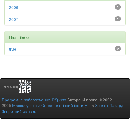
2006
1
2007
1
Has File(s)
true
2
Тема від
Програмне забезпечення DSpace
Авторські права © 2002-
2005
Массачусетський технологічний інститут
та
Х’юлет Пакард
-
Зворотний зв’язок