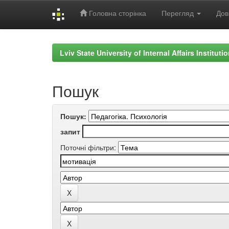
Головна сторінка
Перегляд
Дов
Skip
navigation
Lviv State University of Internal Affairs Institut
Пошук
Пошук:
запит
Поточні фільтри: