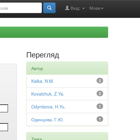
Вхід:
Мова
Перегляд
Автор
Kalka, N.M.
2
Kovalchuk, Z.Ya.
2
Odyntsova, H.Yu.
1
Одинцова, Г.Ю.
1
Тема