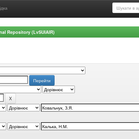
ідка
ional Repository (LvSUIAIR)