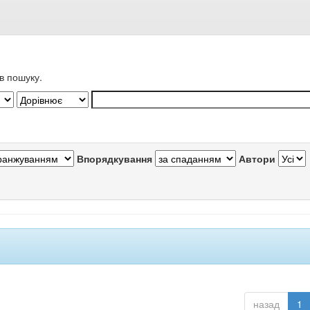
в пошуку.
Впорядкування
Автори
назад
1