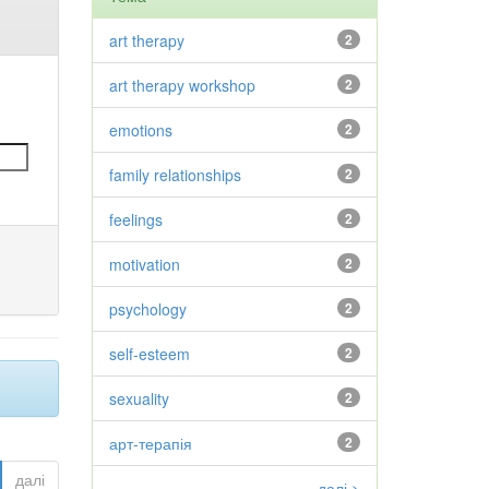
art therapy
2
art therapy workshop
2
emotions
2
family relationships
2
feelings
2
motivation
2
psychology
2
self-esteem
2
sexuality
2
арт-терапія
2
далі
далі >