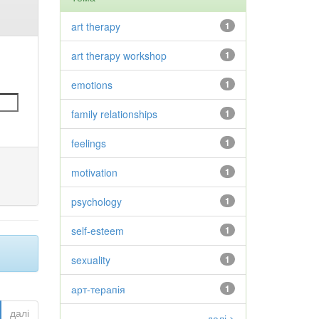
art therapy
1
art therapy workshop
1
emotions
1
family relationships
1
feelings
1
motivation
1
psychology
1
self-esteem
1
sexuality
1
арт-терапія
1
далі
далі >