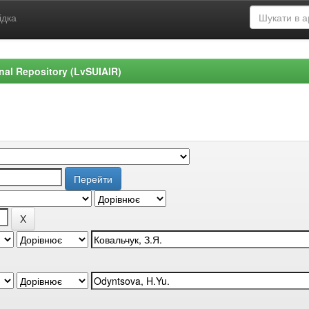
ідка
ional Repository (LvSUIAIR)