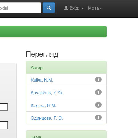
Вхід:
Мова
Перегляд
Автор
Kalka, N.M.
1
Kovalchuk, Z.Ya.
1
Калька, Н.М.
1
Одинцова, Г.Ю.
1
Тема