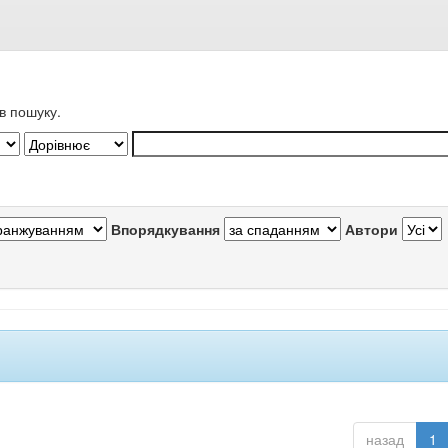
в пошуку.
Впорядкування
Автори
назад
1