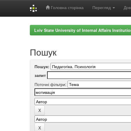
Головна сторінка
Перегляд
Дов
Skip
navigation
Lviv State University of Internal Affairs Institut
Пошук
Пошук:
запит
Поточні фільтри: