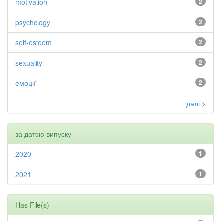
motivation
2
psychology
2
self-esteem
2
sexuality
2
емоції
2
далі >
за датою випуску
2020
1
2021
1
Has File(s)