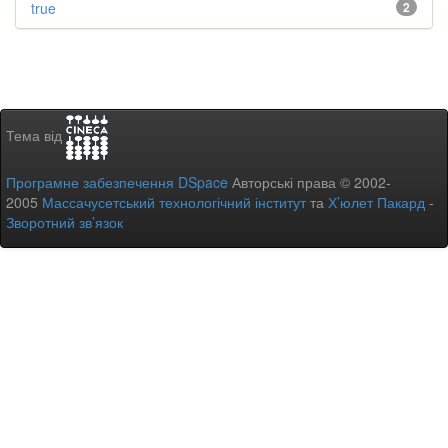
true
2
Тема від
Програмне забезпечення DSpace
Авторські права © 2002-
2005
Массачусетський технологічний інститут
та
Х’юлет Пакард
-
Зворотний зв’язок