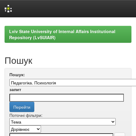
Skip
navigation
Lviv State University of Internal Affairs Institutional
Repository (LvSUIAIR)
Пошук
Пошук:
запит
Поточні фільтри: