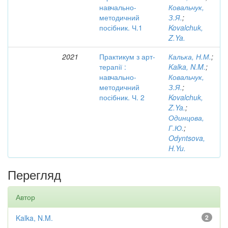
навчально-
Ковальчук,
методичний
З.Я.
;
посібник. Ч.1
Kovalchuk,
Z.Ya.
2021
Практикум з арт-
Калька, Н.М.
;
терапії :
Kalka, N.M.
;
навчально-
Ковальчук,
методичний
З.Я.
;
посібник. Ч. 2
Kovalchuk,
Z.Ya.
;
Одинцова,
Г.Ю.
;
Odyntsova,
H.Yu.
Перегляд
Автор
Kalka, N.M.
2