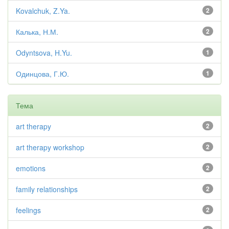
Kovalchuk, Z.Ya.
2
Калька, Н.М.
2
Odyntsova, H.Yu.
1
Одинцова, Г.Ю.
1
Тема
art therapy
2
art therapy workshop
2
emotions
2
family relationships
2
feelings
2