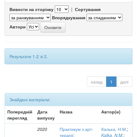
Вивести на сторінку
|
Сортування
Впорядкування
Автори
Результати 1-2 зі 2.
назад
1
далі
Знайдені матеріали:
Попередній
Дата
Назва
Автор(и)
перегляд
випуску
2020
Практикум з арт-
Калька, Н.М.
;
терапії:
Kalka, N.M.
;