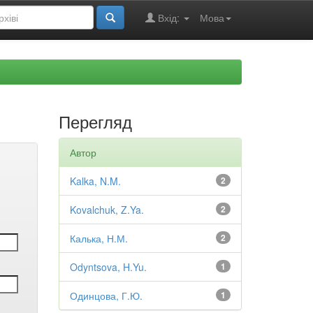
Вхід:
Мова
Перегляд
Автор
Kalka, N.M.
2
Kovalchuk, Z.Ya.
2
Калька, Н.М.
2
Odyntsova, H.Yu.
1
Одинцова, Г.Ю.
1