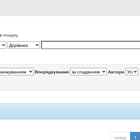
в пошуку.
Впорядкування
Автори
назад
1