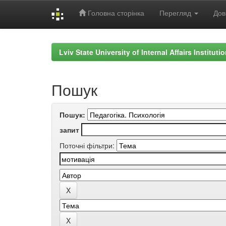
Головна сторінка
Перегляд
Дов
Skip
navigation
Lviv State University of Internal Affairs Institut
Пошук
Пошук:
запит
Поточні фільтри: