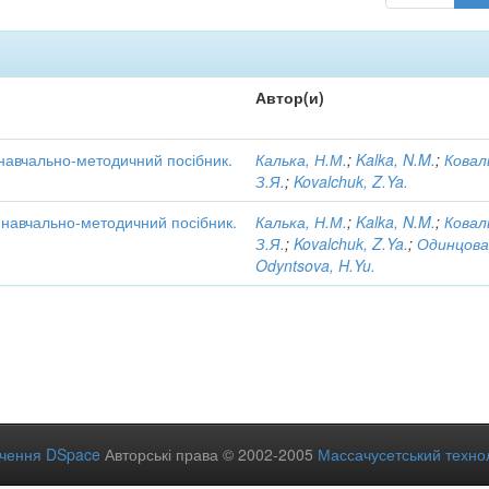
Автор(и)
 навчально-методичний посібник.
Калька, Н.М.
;
Kalka, N.M.
;
Ковал
З.Я.
;
Kovalchuk, Z.Ya.
: навчально-методичний посібник.
Калька, Н.М.
;
Kalka, N.M.
;
Ковал
З.Я.
;
Kovalchuk, Z.Ya.
;
Одинцова
Odyntsova, H.Yu.
ечення DSpace
Авторські права © 2002-2005
Массачусетський технол