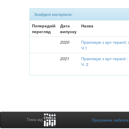
Знайдені матеріали:
Попередній
Дата
Назва
перегляд
випуску
2020
Практикум з арт-терапії:
Ч.1
2021
Практикум з арт-терапії 
Ч. 2
Тема від
Програмне забезп