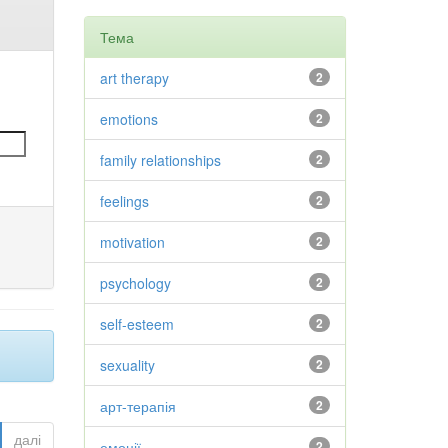
Тема
art therapy
2
emotions
2
family relationships
2
feelings
2
motivation
2
psychology
2
self-esteem
2
sexuality
2
арт-терапія
2
далі
емоції
2