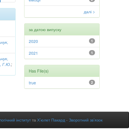
далі >
за датою випуску
2020
1
ьчук,
2021
1
ьчук,
, Г.Ю.
;
Has File(s)
true
2
огічний інститут
та
Х’юлет Пакард
-
Зворотний зв’язок