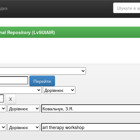
ідка
ional Repository (LvSUIAIR)