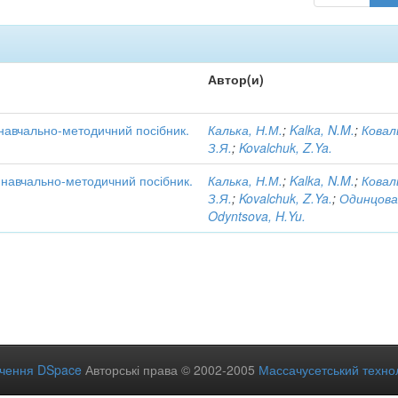
Автор(и)
 навчально-методичний посібник.
Калька, Н.М.
;
Kalka, N.M.
;
Ковал
З.Я.
;
Kovalchuk, Z.Ya.
: навчально-методичний посібник.
Калька, Н.М.
;
Kalka, N.M.
;
Ковал
З.Я.
;
Kovalchuk, Z.Ya.
;
Одинцова
Odyntsova, H.Yu.
ечення DSpace
Авторські права © 2002-2005
Массачусетський технол