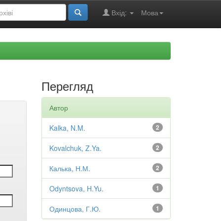
Вхід:
Мова
Перегляд
Автор
Kalka, N.M.
2
Kovalchuk, Z.Ya.
2
Калька, Н.М.
2
Odyntsova, H.Yu.
1
Одинцова, Г.Ю.
1