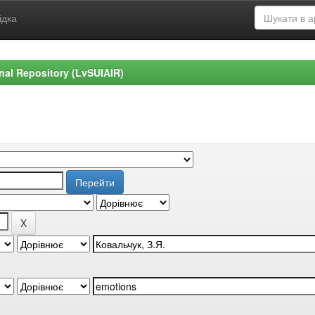
ідка
ional Repository (LvSUIAIR)