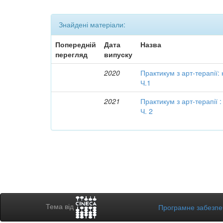
Знайдені матеріали:
Попередній
Дата
Назва
перегляд
випуску
2020
Практикум з арт-терапії:
Ч.1
2021
Практикум з арт-терапії 
Ч. 2
Тема від
Програмне забезп