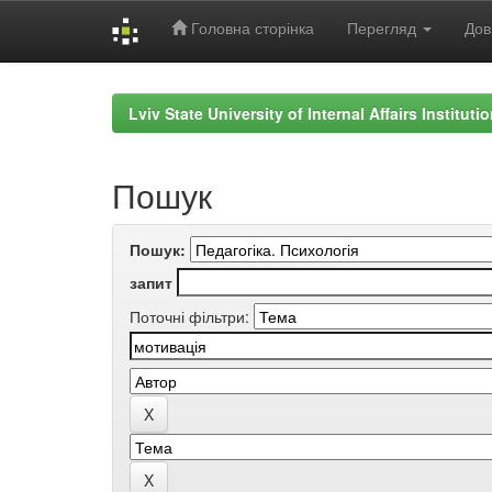
Головна сторінка
Перегляд
Дов
Skip
navigation
Lviv State University of Internal Affairs Institut
Пошук
Пошук:
запит
Поточні фільтри: