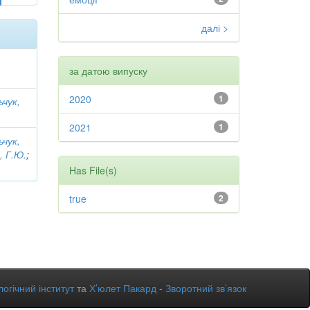
далі >
за датою випуску
2020
1
ьчук,
2021
1
ьчук,
, Г.Ю.
;
Has File(s)
true
2
огічний інститут
та
Х’юлет Пакард
-
Зворотний зв’язок