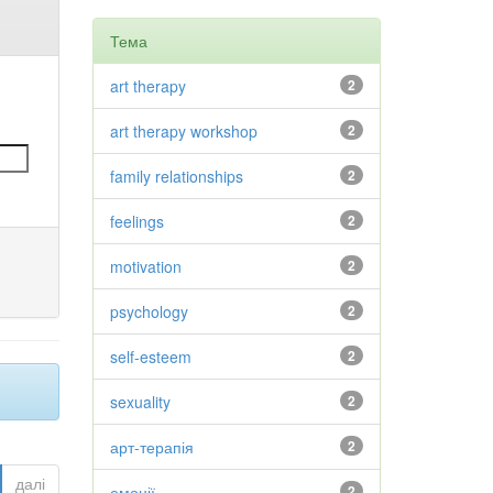
Тема
art therapy
2
art therapy workshop
2
family relationships
2
feelings
2
motivation
2
psychology
2
self-esteem
2
sexuality
2
арт-терапія
2
далі
емоції
2