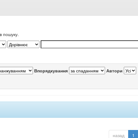
в пошуку.
Впорядкування
Автори
назад
1