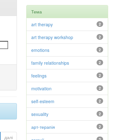
Тема
art therapy
2
art therapy workshop
2
emotions
2
family relationships
2
feelings
2
motivation
2
self-esteem
2
sexuality
2
арт-терапія
2
далі
емоції
2