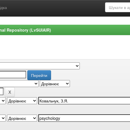
ідка
ional Repository (LvSUIAIR)