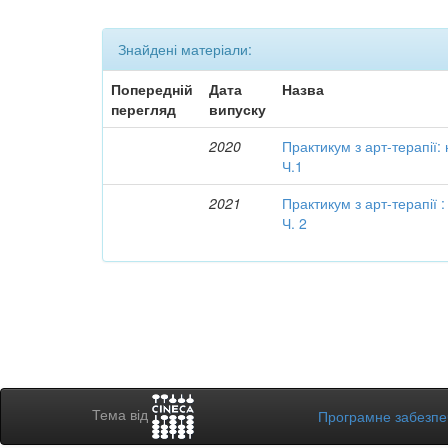
Знайдені матеріали:
Попередній
Дата
Назва
перегляд
випуску
2020
Практикум з арт-терапії:
Ч.1
2021
Практикум з арт-терапії 
Ч. 2
Тема від
Програмне забезп