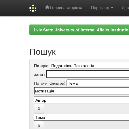
Головна сторінка
Перегляд
Дов
Skip
navigation
Lviv State University of Internal Affairs Institut
Пошук
Пошук:
запит
Поточні фільтри: