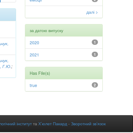
далі >
за датою випуску
2020
1
ьчук,
2021
1
ьчук,
, Г.Ю.
;
Has File(s)
true
2
огічний інститут
та
Х’юлет Пакард
-
Зворотний зв’язок