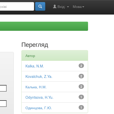
Вхід:
Мова
Перегляд
Автор
Kalka, N.M.
2
Kovalchuk, Z.Ya.
2
Калька, Н.М.
2
Odyntsova, H.Yu.
1
Одинцова, Г.Ю.
1