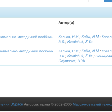
Автор(и)
 навчально-методичний посібник.
Калька, Н.М.
;
Kalka, N.M.
;
Ковал
З.Я.
;
Kovalchuk, Z.Ya.
: навчально-методичний посібник.
Калька, Н.М.
;
Kalka, N.M.
;
Ковал
З.Я.
;
Kovalchuk, Z.Ya.
;
Одинцова
Odyntsova, H.Yu.
ечення DSpace
Авторські права © 2002-2005
Массачусетський технол