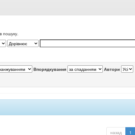
в пошуку.
Впорядкування
Автори
назад
1