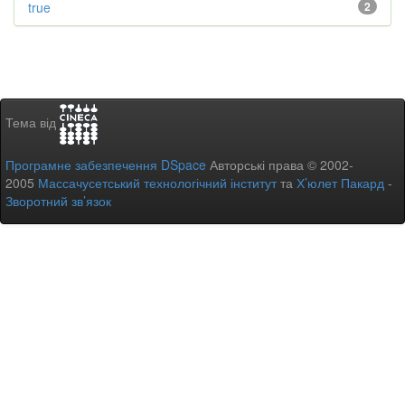
true
2
Тема від
Програмне забезпечення DSpace
Авторські права © 2002-
2005
Массачусетський технологічний інститут
та
Х’юлет Пакард
-
Зворотний зв’язок