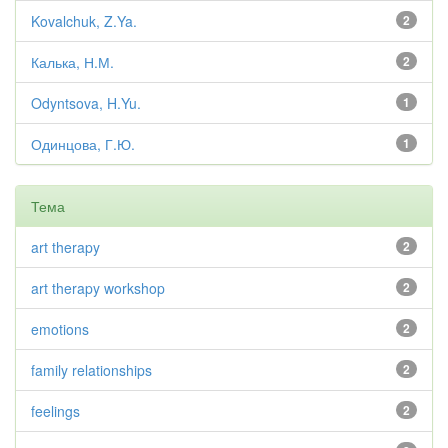
Kovalchuk, Z.Ya.
2
Калька, Н.М.
2
Odyntsova, H.Yu.
1
Одинцова, Г.Ю.
1
Тема
art therapy
2
art therapy workshop
2
emotions
2
family relationships
2
feelings
2