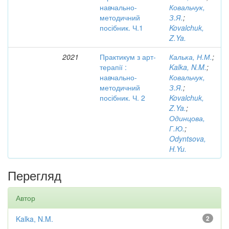
навчально-
Ковальчук,
методичний
З.Я.
;
посібник. Ч.1
Kovalchuk,
Z.Ya.
2021
Практикум з арт-
Калька, Н.М.
;
терапії :
Kalka, N.M.
;
навчально-
Ковальчук,
методичний
З.Я.
;
посібник. Ч. 2
Kovalchuk,
Z.Ya.
;
Одинцова,
Г.Ю.
;
Odyntsova,
H.Yu.
Перегляд
Автор
Kalka, N.M.
2