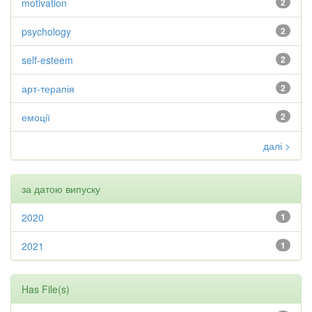
motivation
2
psychology
2
self-esteem
2
арт-терапія
2
емоції
2
далі >
за датою випуску
2020
1
2021
1
Has File(s)