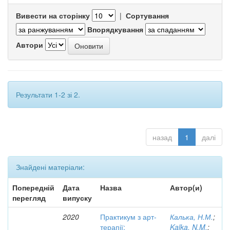
Вивести на сторінку
|
Сортування
Впорядкування
Автори
Результати 1-2 зі 2.
назад
1
далі
Знайдені матеріали:
Попередній
Дата
Назва
Автор(и)
перегляд
випуску
2020
Практикум з арт-
Калька, Н.М.
;
терапії:
Kalka, N.M.
;