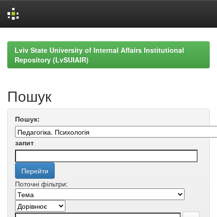
Skip
navigation
Lviv State University of Internal Affairs Institutional
Repository (LvSUIAIR)
Пошук
Пошук:
запит
Поточні фільтри: