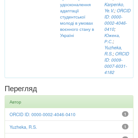
удосконалення
Karpenko,
адаптації
Ye.V.
;
ORCID
студентської
ID: 0000-
молоді в умовах
0002-4046-
воєнного стану в
0410
;
Україні
Южека,
Р.С.
;
Yuzheka,
R.S.
;
ORCID
ID: 0009-
0007-6031-
4182
Перегляд
Автор
ORCID ID: 0000-0002-4046-0410
1
Yuzheka, R.S.
1