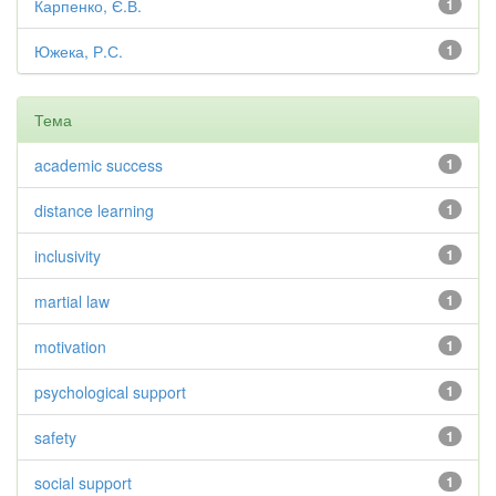
Карпенко, Є.В.
1
Южека, Р.С.
1
Тема
academic success
1
distance learning
1
inclusivity
1
martial law
1
motivation
1
psychological support
1
safety
1
social support
1