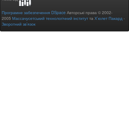
Програмне забезпечення DSpace
Авторські права © 2002-
2005
Массачусетський технологічний інститут
та
Х’юлет Пакард
-
Зворотний зв’язок