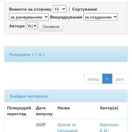
Вивести на сторінку
|
Сортування
Впорядкування
Автори
Результати 1-1 зі 1.
назад
1
далі
Знайдені матеріали:
Попередній
Дата
Назва
Автор(и)
перегляд
випуску
2025
Шляхи та
Карпенко,
пропозиції
Є.В.
;