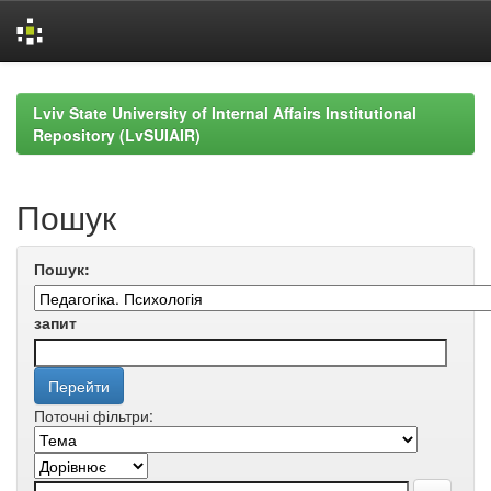
Skip
navigation
Lviv State University of Internal Affairs Institutional
Repository (LvSUIAIR)
Пошук
Пошук:
запит
Поточні фільтри: