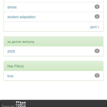
stress
1
student adaptation
1
далі >
за датою випуску
2025
1
Has File(s)
true
1
Тема від