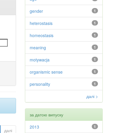
gender
1
heterostasis
1
homeostasis
1
meaning
1
motywacja
1
organismic sense
1
personality
1
далі >
за датою випуску
2013
1
далі