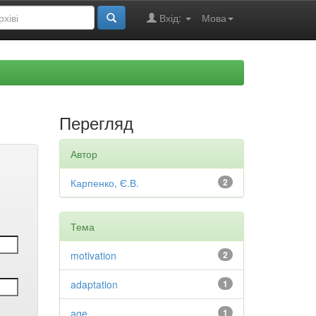
Вхід:
Мова
Перегляд
Автор
Карпенко, Є.В.
2
Тема
motivation
2
adaptation
1
age
1