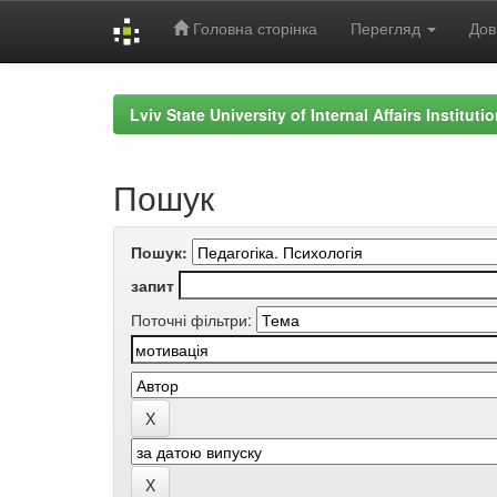
Головна сторінка
Перегляд
Дов
Skip
navigation
Lviv State University of Internal Affairs Institut
Пошук
Пошук:
запит
Поточні фільтри: