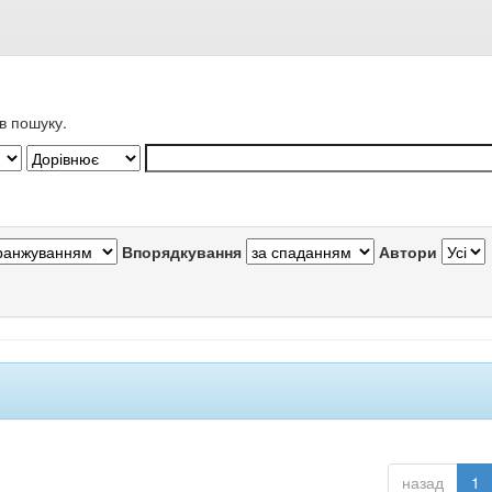
в пошуку.
Впорядкування
Автори
назад
1