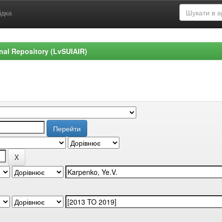
ідка
ional Repository (LvSUIAIR)