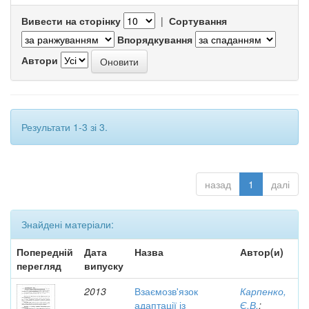
Вивести на сторінку
|
Сортування
Впорядкування
Автори
Результати 1-3 зі 3.
назад
1
далі
Знайдені матеріали:
Попередній
Дата
Назва
Автор(и)
перегляд
випуску
2013
Взаємозв'язок
Карпенко,
адаптації із
Є.В.
;