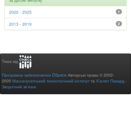
за датою випуску
2020 - 2025
1
2013 - 2019
2
Тема від
Програмне забезпечення DSpace
Авторські права © 2002-
2005
Массачусетський технологічний інститут
та
Х’юлет Пакард
-
Зворотний зв’язок