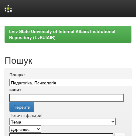
Skip
navigation
Lviv State University of Internal Affairs Institutional
Repository (LvSUIAIR)
Пошук
Пошук:
запит
Поточні фільтри: