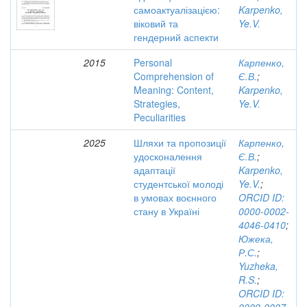
самоактуалізацією:
Karpenko,
віковий та
Ye.V.
гендерний аспекти
2015
Personal
Карпенко,
Comprehension of
Є.В.
;
Meaning: Content,
Karpenko,
Strategies,
Ye.V.
Peculiarities
2025
Шляхи та пропозиції
Карпенко,
удосконалення
Є.В.
;
адаптації
Karpenko,
студентської молоді
Ye.V.
;
в умовах воєнного
ORCID ID:
стану в Україні
0000-0002-
4046-0410
;
Южека,
Р.С.
;
Yuzheka,
R.S.
;
ORCID ID: