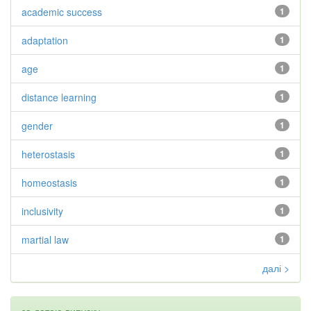
academic success
1
adaptation
1
age
1
distance learning
1
gender
1
heterostasis
1
homeostasis
1
inclusivity
1
martial law
1
далі >