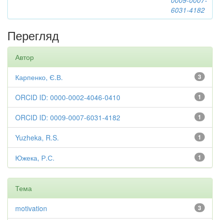
0009-0007-
6031-4182
Перегляд
Автор
Карпенко, Є.В.
3
ORCID ID: 0000-0002-4046-0410
1
ORCID ID: 0009-0007-6031-4182
1
Yuzheka, R.S.
1
Южека, Р.С.
1
Тема
motivation
3