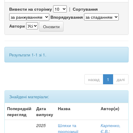
Вивести на сторінку
|
Сортування
Впорядкування
Автори
Результати 1-1 зі 1.
назад
1
далі
Знайдені матеріали:
Попередній
Дата
Назва
Автор(и)
перегляд
випуску
2025
Шляхи та
Карпенко,
пропозиції
Є.В.
;