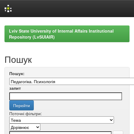
Skip
navigation
Lviv State University of Internal Affairs Institutional
Repository (LvSUIAIR)
Пошук
Пошук:
запит
Поточні фільтри: