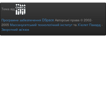
Тема від
Програмне забезпечення DSpace
Авторські права © 2002-
2005
Массачусетський технологічний інститут
та
Х’юлет Пакард
-
Зворотний зв’язок