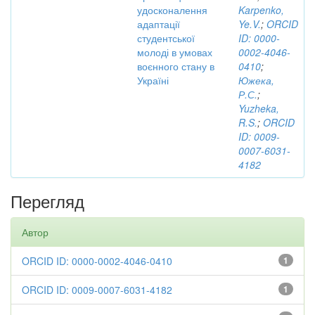
удосконалення
Karpenko,
адаптації
Ye.V.
;
ORCID
студентської
ID: 0000-
молоді в умовах
0002-4046-
воєнного стану в
0410
;
Україні
Южека,
Р.С.
;
Yuzheka,
R.S.
;
ORCID
ID: 0009-
0007-6031-
4182
Перегляд
Автор
ORCID ID: 0000-0002-4046-0410
1
ORCID ID: 0009-0007-6031-4182
1