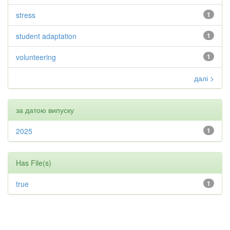
stress
1
student adaptation
1
volunteering
1
далі >
за датою випуску
2025
1
Has File(s)
true
1