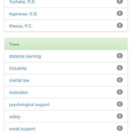
Yuzheka, R.S.
1
Карпенко, Є.В.
1
Южека, Р.С.
1
Тема
distance learning
1
inclusivity
1
martial law
1
motivation
1
psychological support
1
safety
1
social support
1