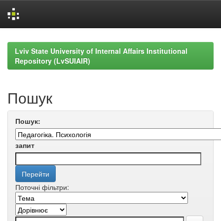
Skip
navigation
Lviv State University of Internal Affairs Institutional
Repository (LvSUIAIR)
Пошук
Пошук:
запит
Поточні фільтри: