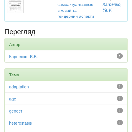
самоактуалізацією:
Karpenko,
віковий та
Ye.V.
гендерний аспекти
Перегляд
Автор
Карпенко, Є.В.
1
Тема
adaptation
1
age
1
gender
1
heterostasis
1