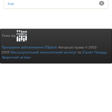
true
1
Тема від
Програмне забезпечення DSpace
Авторські права © 2002-
2005
Массачусетський технологічний інститут
та
Х’юлет Пакард
-
Зворотний зв’язок