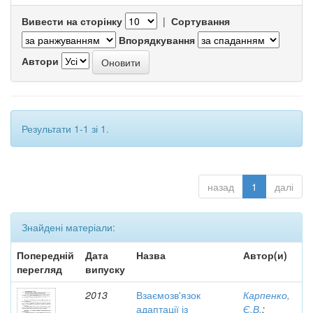
Вивести на сторінку
|
Сортування
Впорядкування
Автори
Результати 1-1 зі 1.
назад
1
далі
Знайдені матеріали:
Попередній
Дата
Назва
Автор(и)
перегляд
випуску
2013
Взаємозв'язок
Карпенко,
адаптації із
Є.В.
;