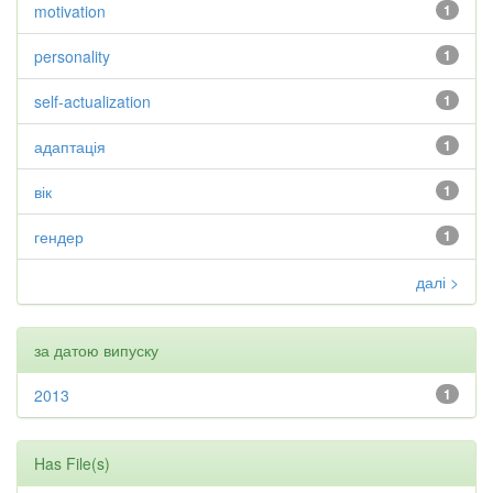
motivation
1
personality
1
self-actualization
1
адаптація
1
вік
1
гендер
1
далі >
за датою випуску
2013
1
Has File(s)