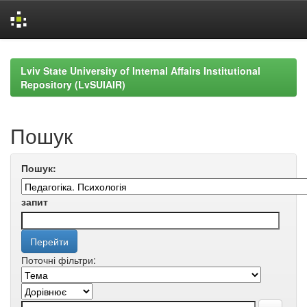
Skip
navigation
Lviv State University of Internal Affairs Institutional
Repository (LvSUIAIR)
Пошук
Пошук:
запит
Поточні фільтри: