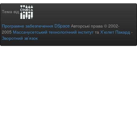
Тема від
Програмне забезпечення DSpace
Авторські права © 2002-
2005
Массачусетський технологічний інститут
та
Х’юлет Пакард
-
Зворотний зв’язок