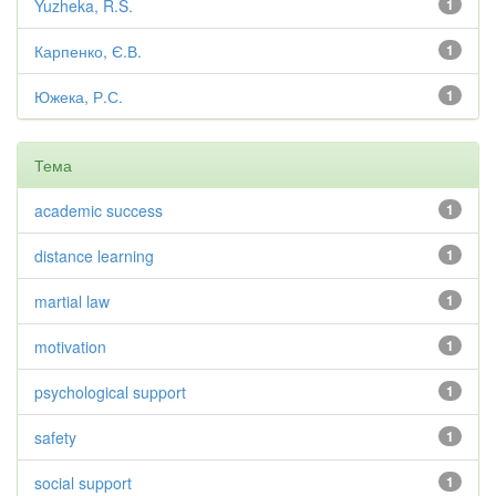
Yuzheka, R.S.
1
Карпенко, Є.В.
1
Южека, Р.С.
1
Тема
academic success
1
distance learning
1
martial law
1
motivation
1
psychological support
1
safety
1
social support
1