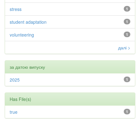
stress
1
student adaptation
1
volunteering
1
далі >
за датою випуску
2025
1
Has File(s)
true
1