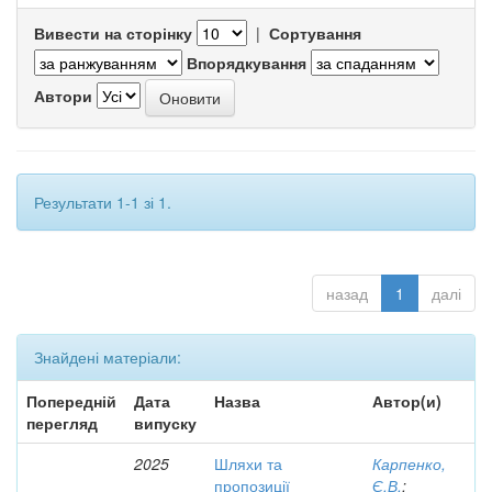
Вивести на сторінку
|
Сортування
Впорядкування
Автори
Результати 1-1 зі 1.
назад
1
далі
Знайдені матеріали:
Попередній
Дата
Назва
Автор(и)
перегляд
випуску
2025
Шляхи та
Карпенко,
пропозиції
Є.В.
;