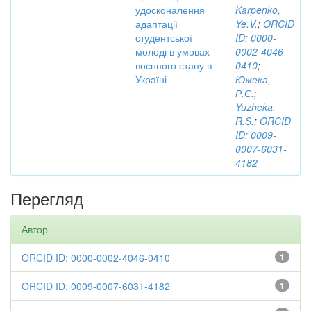
удосконалення
Karpenko,
адаптації
Ye.V.
;
ORCID
студентської
ID: 0000-
молоді в умовах
0002-4046-
воєнного стану в
0410
;
Україні
Южека,
Р.С.
;
Yuzheka,
R.S.
;
ORCID
ID: 0009-
0007-6031-
4182
Перегляд
Автор
ORCID ID: 0000-0002-4046-0410
1
ORCID ID: 0009-0007-6031-4182
1