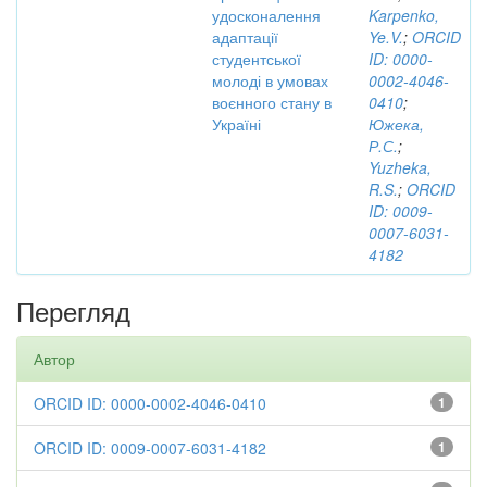
удосконалення
Karpenko,
адаптації
Ye.V.
;
ORCID
студентської
ID: 0000-
молоді в умовах
0002-4046-
воєнного стану в
0410
;
Україні
Южека,
Р.С.
;
Yuzheka,
R.S.
;
ORCID
ID: 0009-
0007-6031-
4182
Перегляд
Автор
ORCID ID: 0000-0002-4046-0410
1
ORCID ID: 0009-0007-6031-4182
1