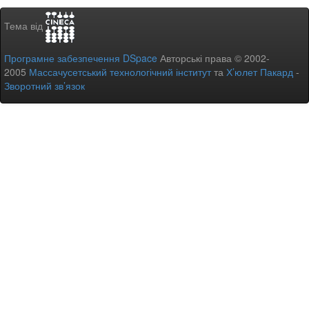
Тема від
Програмне забезпечення DSpace
Авторські права © 2002-
2005
Массачусетський технологічний інститут
та
Х’юлет Пакард
-
Зворотний зв’язок