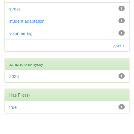
stress
1
student adaptation
1
volunteering
1
далі >
за датою випуску
2025
1
Has File(s)
true
1