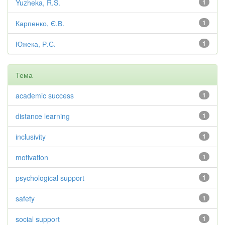
Yuzheka, R.S.
1
Карпенко, Є.В.
1
Южека, Р.С.
1
Тема
academic success
1
distance learning
1
inclusivity
1
motivation
1
psychological support
1
safety
1
social support
1