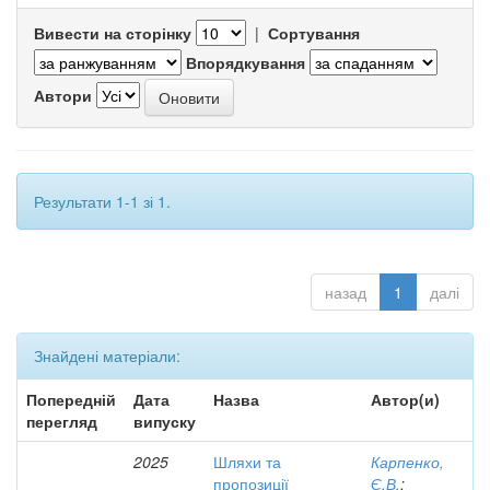
Вивести на сторінку
|
Сортування
Впорядкування
Автори
Результати 1-1 зі 1.
назад
1
далі
Знайдені матеріали:
Попередній
Дата
Назва
Автор(и)
перегляд
випуску
2025
Шляхи та
Карпенко,
пропозиції
Є.В.
;