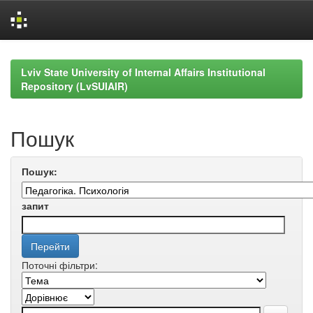
Skip
navigation
Lviv State University of Internal Affairs Institutional
Repository (LvSUIAIR)
Пошук
Пошук:
запит
Поточні фільтри: