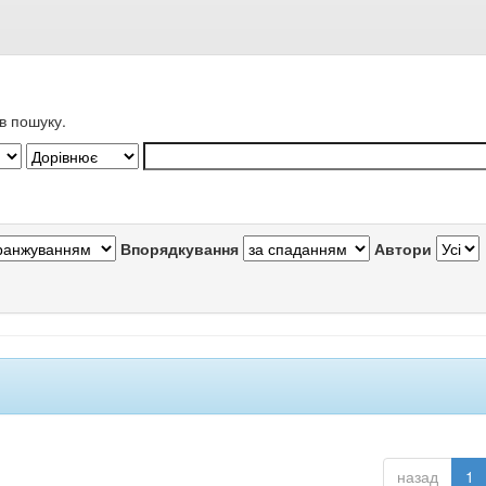
в пошуку.
Впорядкування
Автори
назад
1