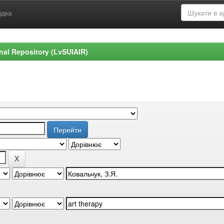
ідка
ional Repository (LvSUIAIR)