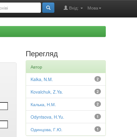
Вхід:
Мова
Перегляд
Автор
Kalka, N.M.
2
Kovalchuk, Z.Ya.
2
Калька, Н.М.
2
Odyntsova, H.Yu.
1
Одинцова, Г.Ю.
1