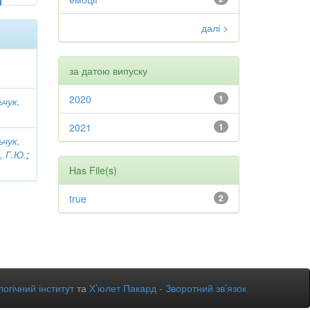
далі >
за датою випуску
2020
1
ьчук,
2021
1
ьчук,
, Г.Ю.
;
Has File(s)
true
2
огічний інститут
та
Х’юлет Пакард
-
Зворотний зв’язок