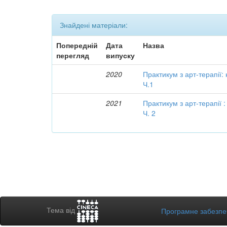
Знайдені матеріали:
Попередній
Дата
Назва
перегляд
випуску
2020
Практикум з арт-терапії:
Ч.1
2021
Практикум з арт-терапії 
Ч. 2
Тема від
Програмне забезп