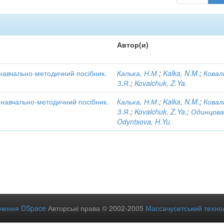
Автор(и)
 навчально-методичний посібник.
Калька, Н.М.
;
Kalka, N.M.
;
Ковал
З.Я.
;
Kovalchuk, Z.Ya.
: навчально-методичний посібник.
Калька, Н.М.
;
Kalka, N.M.
;
Ковал
З.Я.
;
Kovalchuk, Z.Ya.
;
Одинцова
Odyntsova, H.Yu.
ечення DSpace
Авторські права © 2002-2005
Массачусетський технол