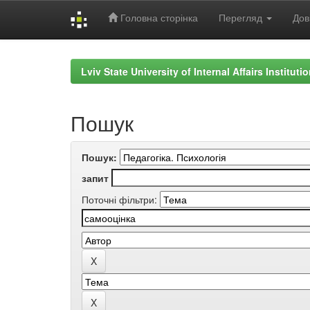
Головна сторінка
Перегляд
Дов
Skip
navigation
Lviv State University of Internal Affairs Institut
Пошук
Пошук:
запит
Поточні фільтри: