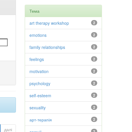
Тема
art therapy workshop
2
emotions
2
family relationships
2
feelings
2
motivation
2
psychology
2
self-esteem
2
sexuality
2
арт-терапія
2
далі
емоції
2