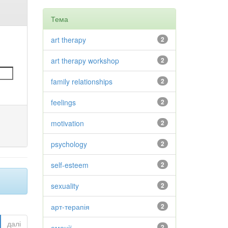
Тема
art therapy
2
art therapy workshop
2
family relationships
2
feelings
2
motivation
2
psychology
2
self-esteem
2
sexuality
2
арт-терапія
2
далі
емоції
2