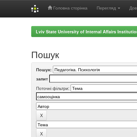
Головна сторінка
Перегляд
Дов
Skip
navigation
Lviv State University of Internal Affairs Institut
Пошук
Пошук:
запит
Поточні фільтри: