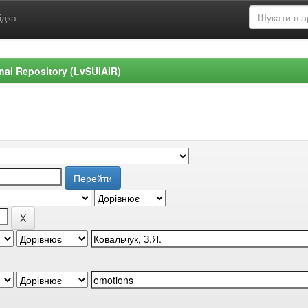
ідка
ional Repository (LvSUIAIR)