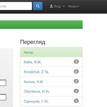
Вхід:
Мова
Перегляд
Автор
Kalka, N.M.
2
Kovalchuk, Z.Ya.
2
Калька, Н.М.
2
Odyntsova, H.Yu.
1
Одинцова, Г.Ю.
1