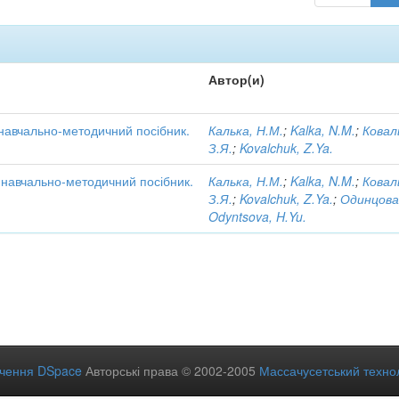
Автор(и)
 навчально-методичний посібник.
Калька, Н.М.
;
Kalka, N.M.
;
Ковал
З.Я.
;
Kovalchuk, Z.Ya.
: навчально-методичний посібник.
Калька, Н.М.
;
Kalka, N.M.
;
Ковал
З.Я.
;
Kovalchuk, Z.Ya.
;
Одинцова
Odyntsova, H.Yu.
ечення DSpace
Авторські права © 2002-2005
Массачусетський технол