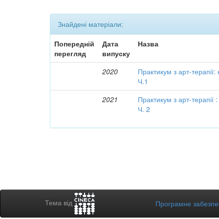
Знайдені матеріали:
Попередній
Дата
Назва
перегляд
випуску
2020
Практикум з арт-терапії:
Ч.1
2021
Практикум з арт-терапії 
Ч. 2
Тема від
Програмне забезп