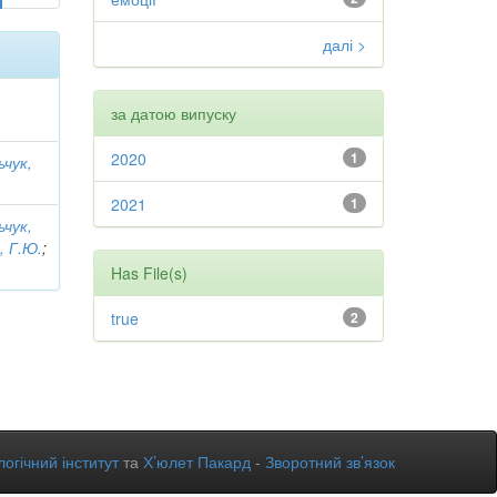
далі >
за датою випуску
2020
1
ьчук,
2021
1
ьчук,
, Г.Ю.
;
Has File(s)
true
2
огічний інститут
та
Х’юлет Пакард
-
Зворотний зв’язок