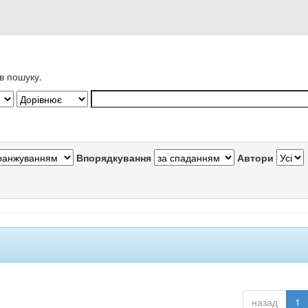
в пошуку.
Впорядкування
Автори
назад
1