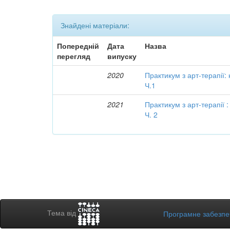
Знайдені матеріали:
Попередній
Дата
Назва
перегляд
випуску
2020
Практикум з арт-терапії:
Ч.1
2021
Практикум з арт-терапії 
Ч. 2
Тема від
Програмне забезп