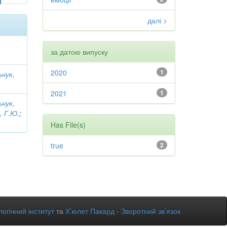
далі >
за датою випуску
2020
1
ьчук,
2021
1
ьчук,
, Г.Ю.
;
Has File(s)
true
2
огічний інститут
та
Х’юлет Пакард
-
Зворотний зв’язок