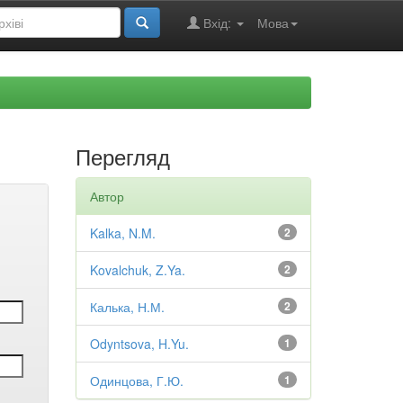
Вхід:
Мова
Перегляд
Автор
Kalka, N.M.
2
Kovalchuk, Z.Ya.
2
Калька, Н.М.
2
Odyntsova, H.Yu.
1
Одинцова, Г.Ю.
1