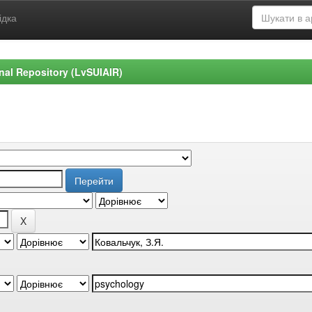
ідка
ional Repository (LvSUIAIR)