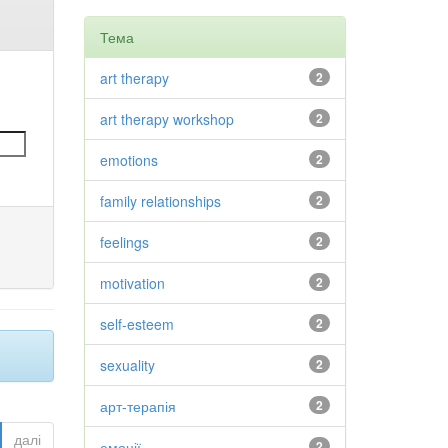
Тема
art therapy
2
art therapy workshop
2
emotions
2
family relationships
2
feelings
2
motivation
2
self-esteem
2
sexuality
2
арт-терапія
2
далі
емоції
2