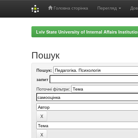
Головна сторінка
Перегляд
Дов
Skip
navigation
Lviv State University of Internal Affairs Institut
Пошук
Пошук:
запит
Поточні фільтри: