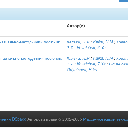
Автор(и)
 навчально-методичний посібник.
Калька, Н.М.
;
Kalka, N.M.
;
Ковал
З.Я.
;
Kovalchuk, Z.Ya.
: навчально-методичний посібник.
Калька, Н.М.
;
Kalka, N.M.
;
Ковал
З.Я.
;
Kovalchuk, Z.Ya.
;
Одинцова
Odyntsova, H.Yu.
ечення DSpace
Авторські права © 2002-2005
Массачусетський технол