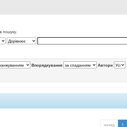
в пошуку.
Впорядкування
Автори
назад
1