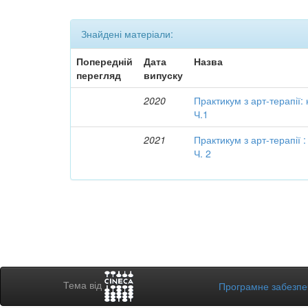
Знайдені матеріали:
Попередній
Дата
Назва
перегляд
випуску
2020
Практикум з арт-терапії:
Ч.1
2021
Практикум з арт-терапії 
Ч. 2
Тема від
Програмне забезп