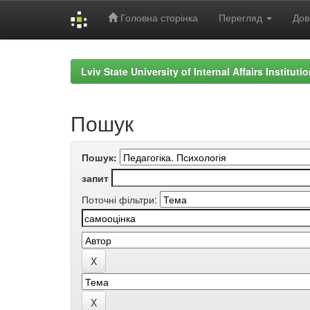
Головна сторінка
Перегляд
Дов
Skip
navigation
Lviv State University of Internal Affairs Institut
Пошук
Пошук:
запит
Поточні фільтри: