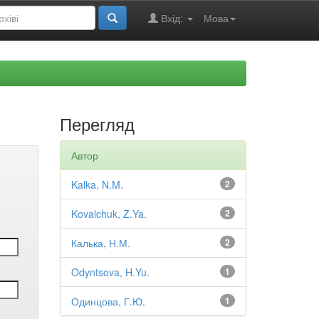
Вхід:
Мова
Перегляд
Автор
Kalka, N.M.
2
Kovalchuk, Z.Ya.
2
Калька, Н.М.
2
Odyntsova, H.Yu.
1
Одинцова, Г.Ю.
1