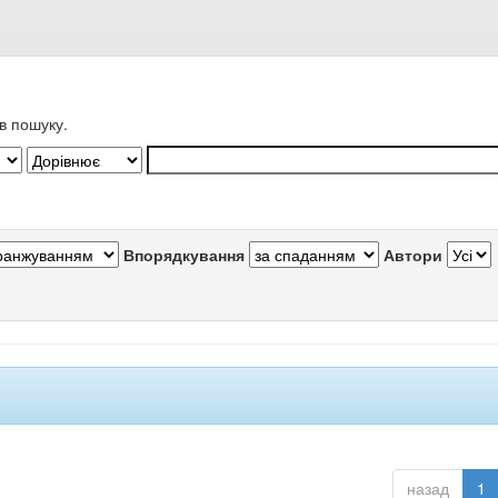
в пошуку.
Впорядкування
Автори
назад
1