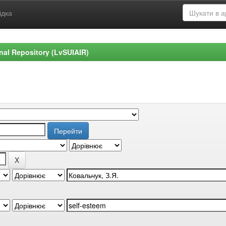
ідка
ional Repository (LvSUIAIR)