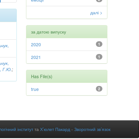
далі >
за датою випуску
2020
1
ьчук,
2021
1
ьчук,
, Г.Ю.
;
Has File(s)
true
2
огічний інститут
та
Х’юлет Пакард
-
Зворотний зв’язок