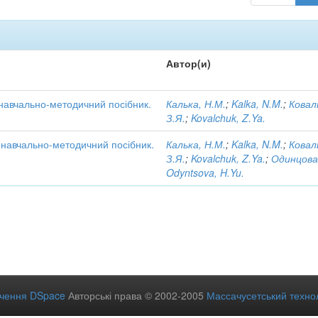
Автор(и)
 навчально-методичний посібник.
Калька, Н.М.
;
Kalka, N.M.
;
Ковал
З.Я.
;
Kovalchuk, Z.Ya.
: навчально-методичний посібник.
Калька, Н.М.
;
Kalka, N.M.
;
Ковал
З.Я.
;
Kovalchuk, Z.Ya.
;
Одинцова
Odyntsova, H.Yu.
ечення DSpace
Авторські права © 2002-2005
Массачусетський технол