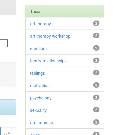
Тема
art therapy
2
art therapy workshop
2
emotions
2
family relationships
2
feelings
2
motivation
2
psychology
2
sexuality
2
арт-терапія
2
далі
емоції
2