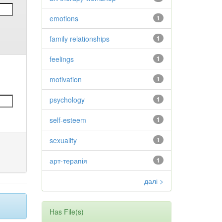
emotions
1
family relationships
1
feelings
1
motivation
1
psychology
1
self-esteem
1
sexuality
1
арт-терапія
1
далі >
Has File(s)