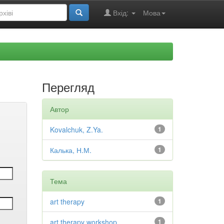
Вхід:
Мова
Перегляд
Автор
Kovalchuk, Z.Ya.
1
Калька, Н.М.
1
Тема
art therapy
1
art therapy workshop
1