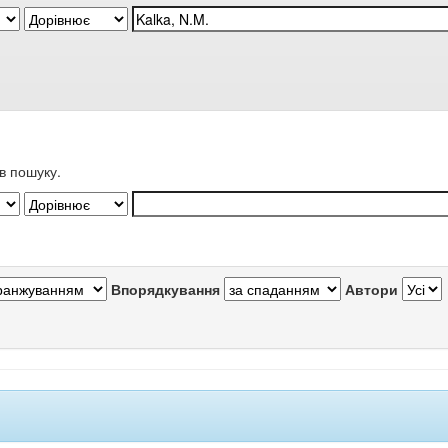
в пошуку.
Впорядкування
Автори