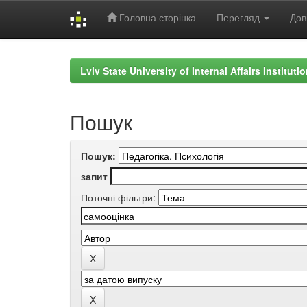
Головна сторінка
Перегляд
Дов
Skip
navigation
Lviv State University of Internal Affairs Institut
Пошук
Пошук:
запит
Поточні фільтри: