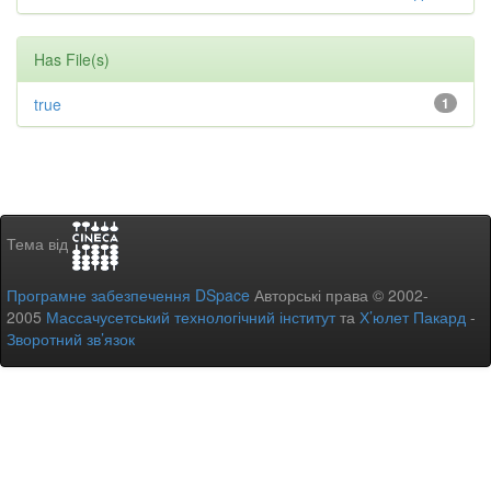
Has File(s)
true
1
Тема від
Програмне забезпечення DSpace
Авторські права © 2002-
2005
Массачусетський технологічний інститут
та
Х’юлет Пакард
-
Зворотний зв’язок