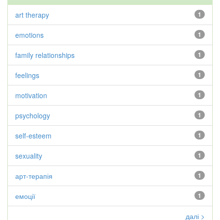
art therapy
1
emotions
1
family relationships
1
feelings
1
motivation
1
psychology
1
self-esteem
1
sexuality
1
арт-терапія
1
емоції
1
далі >