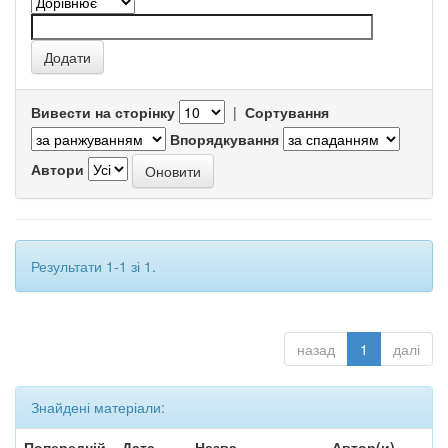
Вивести на сторінку
|
Сортування
Впорядкування
Автори
Результати 1-1 зі 1.
назад
1
далі
Знайдені матеріали:
Попередній
Дата
Назва
Автор(и)