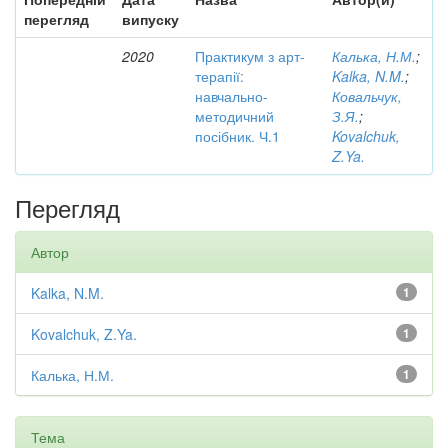
перегляд
випуску
2020
Практикум з арт-
Калька, Н.М.
;
терапії:
Kalka, N.M.
;
навчально-
Ковальчук,
методичний
З.Я.
;
посібник. Ч.1
Kovalchuk,
Z.Ya.
Перегляд
Автор
Kalka, N.M.
1
Kovalchuk, Z.Ya.
1
Калька, Н.М.
1
Тема