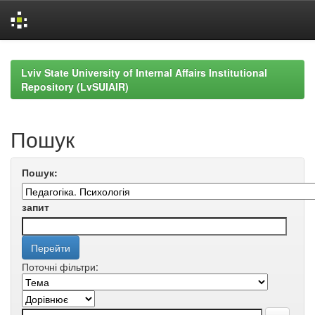
Skip
navigation
Lviv State University of Internal Affairs Institutional
Repository (LvSUIAIR)
Пошук
Пошук:
запит
Поточні фільтри: