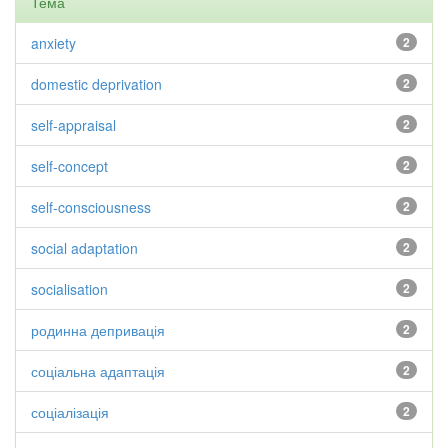
Тема
anxiety
2
domestic deprivation
2
self-appraisal
2
self-concept
2
self-consciousness
2
social adaptation
2
socialisation
2
родинна депривація
2
соціальна адаптація
2
соціалізація
2