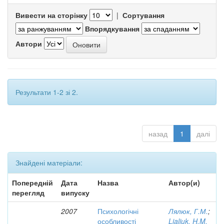
Вивести на сторінку
|
Сортування
Впорядкування
Автори
Результати 1-2 зі 2.
назад
1
далі
Знайдені матеріали:
Попередній
Дата
Назва
Автор(и)
перегляд
випуску
2007
Психологічні
Лялюк, Г.М.
;
особливості
Lialiuk, H.M.