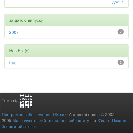
далі >
за датою випуску
2007
2
Has File(s)
true
2
Тема від
Програмне забезпечення DSpace
Авторські права © 2002-
2005
Массачусетський технологічний інститут
та
Х’юлет Пакард
-
Зворотний зв’язок