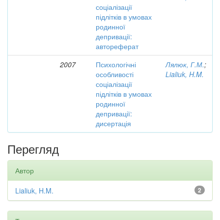
соціалізації
підлітків в умовах
родинної
депривації:
автореферат
2007
Психологічні
Лялюк, Г.М.
;
особливості
Lialiuk, H.M.
соціалізації
підлітків в умовах
родинної
депривації:
дисертація
Перегляд
Автор
Lialiuk, H.M.
2