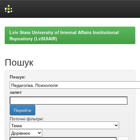
Skip
navigation
Lviv State University of Internal Affairs Institutional
Repository (LvSUIAIR)
Пошук
Пошук:
запит
Поточні фільтри: