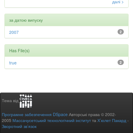
далі >
за датою випуску
2007
2
Has File(s)
true
2
Тема від
Програмне забезпечення DSpace
Авторські права © 2002-
2005
Массачусетський технологічний інститут
та
Х’юлет Пакард
-
Зворотний зв’язок