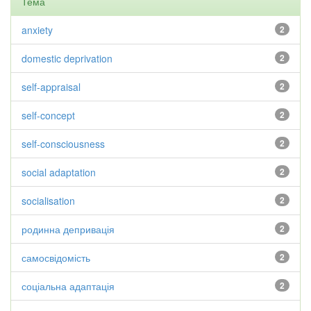
Тема
anxiety
2
domestic deprivation
2
self-appraisal
2
self-concept
2
self-consciousness
2
social adaptation
2
socialisation
2
родинна депривація
2
самосвідомість
2
соціальна адаптація
2