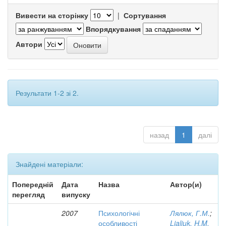
Вивести на сторінку
|
Сортування
Впорядкування
Автори
Результати 1-2 зі 2.
назад
1
далі
Знайдені матеріали:
Попередній
Дата
Назва
Автор(и)
перегляд
випуску
2007
Психологічні
Лялюк, Г.М.
;
особливості
Lialiuk, H.M.