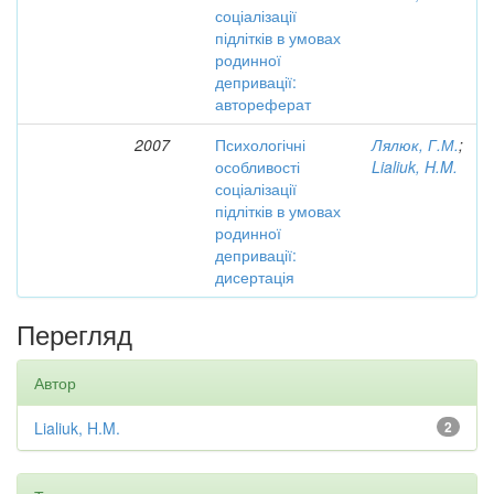
соціалізації
підлітків в умовах
родинної
депривації:
автореферат
2007
Психологічні
Лялюк, Г.М.
;
особливості
Lialiuk, H.M.
соціалізації
підлітків в умовах
родинної
депривації:
дисертація
Перегляд
Автор
Lialiuk, H.M.
2