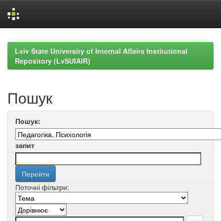
Skip
navigation
Lviv State University of Internal Affairs Institutional
Repository (LvSUIAIR)
Пошук
Пошук:
запит
Поточні фільтри: