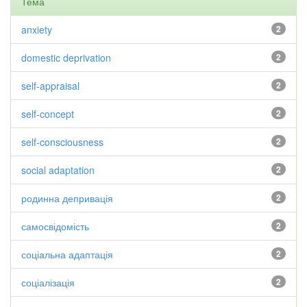
Тема
anxiety
2
domestic deprivation
2
self-appraisal
2
self-concept
2
self-consciousness
2
social adaptation
2
родинна депривація
2
самосвідомість
2
соціальна адаптація
2
соціалізація
2