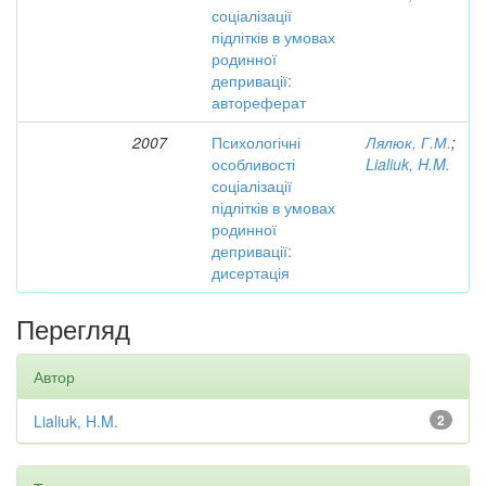
соціалізації
підлітків в умовах
родинної
депривації:
автореферат
2007
Психологічні
Лялюк, Г.М.
;
особливості
Lialiuk, H.M.
соціалізації
підлітків в умовах
родинної
депривації:
дисертація
Перегляд
Автор
Lialiuk, H.M.
2