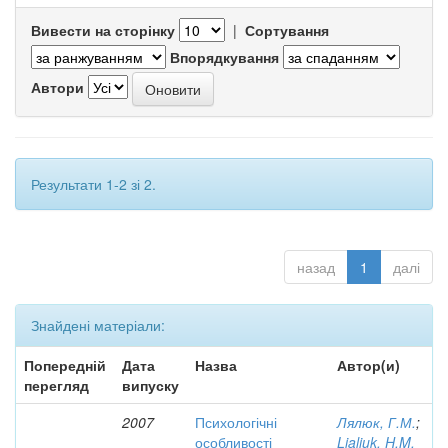
Вивести на сторінку
|
Сортування
Впорядкування
Автори
Результати 1-2 зі 2.
назад
1
далі
Знайдені матеріали:
Попередній
Дата
Назва
Автор(и)
перегляд
випуску
2007
Психологічні
Лялюк, Г.М.
;
особливості
Lialiuk, H.M.