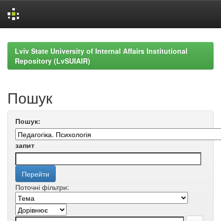
Skip
navigation
Lviv State University of Internal Affairs Institutional
Repository (LvSUIAIR)
Пошук
Пошук:
запит
Поточні фільтри: