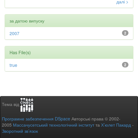
далі >
за датою випуску
2007
2
Has File(s)
true
2
Тема від
Програмне забезпечення DSpace
Авторські права © 2002-
2005
Массачусетський технологічний інститут
та
Х’юлет Пакард
-
Зворотний зв’язок