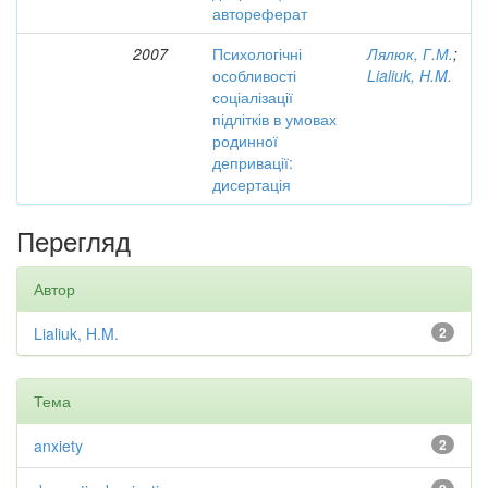
автореферат
2007
Психологічні
Лялюк, Г.М.
;
особливості
Lialiuk, H.M.
соціалізації
підлітків в умовах
родинної
депривації:
дисертація
Перегляд
Автор
Lialiuk, H.M.
2
Тема
anxiety
2