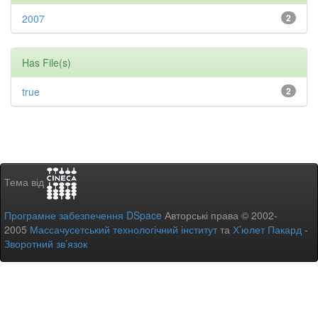
2007
2
Has File(s)
true
2
Тема від
Програмне забезпечення DSpace
Авторські права © 2002-
2005
Массачусетський технологічний інститут
та
Х’юлет Пакард
-
Зворотний зв’язок