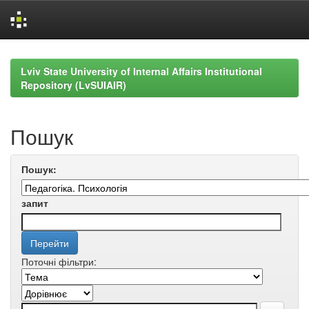
Skip
navigation
Lviv State University of Internal Affairs Institutional
Repository (LvSUIAIR)
Пошук
Пошук:
запит
Поточні фільтри: