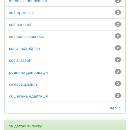
domestic deprivation
2
self-appraisal
2
self-concept
2
self-consciousness
2
social adaptation
2
socialisation
2
родинна депривація
2
самосвідомість
2
соціальна адаптація
2
далі >
за датою випуску