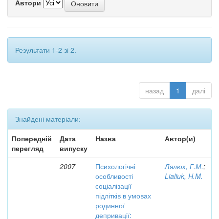
Автори
Результати 1-2 зі 2.
назад
1
далі
Знайдені матеріали:
Попередній
Дата
Назва
Автор(и)
перегляд
випуску
2007
Психологічні
Лялюк, Г.М.
;
особливості
Lialiuk, H.M.
соціалізації
підлітків в умовах
родинної
депривації: