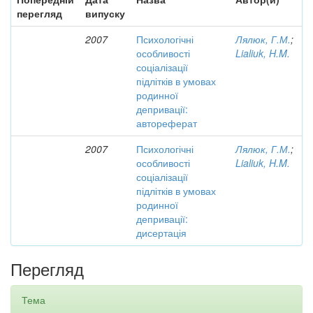
перегляд
випуску
2007
Психологічні
Лялюк, Г.М.
;
особливості
Lialiuk, H.M.
соціалізації
підлітків в умовах
родинної
депривації:
автореферат
2007
Психологічні
Лялюк, Г.М.
;
особливості
Lialiuk, H.M.
соціалізації
підлітків в умовах
родинної
депривації:
дисертація
Перегляд
Тема