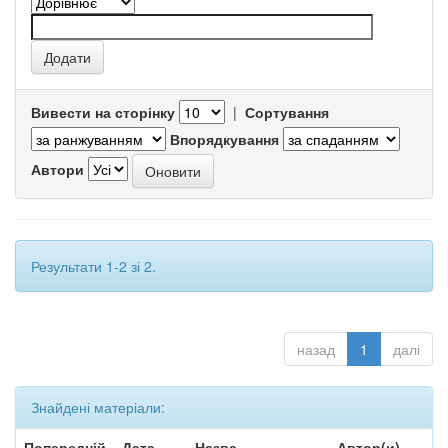
Вивести на сторінку
|
Сортування
Впорядкування
Автори
Результати 1-2 зі 2.
назад
1
далі
Знайдені матеріали:
Попередній
Дата
Назва
Автор(и)