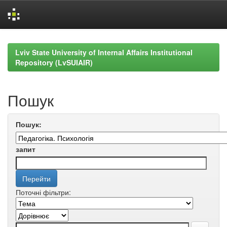
Skip
navigation
Lviv State University of Internal Affairs Institutional
Repository (LvSUIAIR)
Пошук
Пошук:
запит
Поточні фільтри: