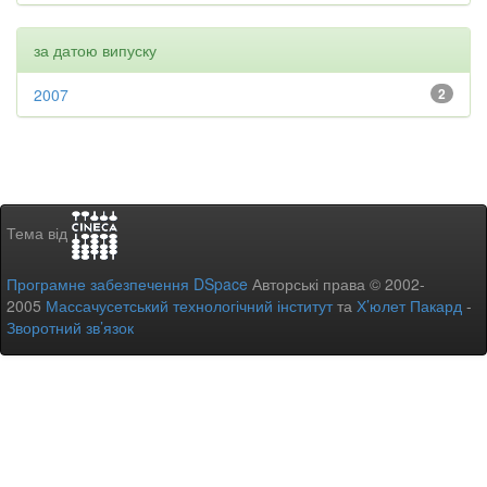
за датою випуску
2007
2
Тема від
Програмне забезпечення DSpace
Авторські права © 2002-
2005
Массачусетський технологічний інститут
та
Х’юлет Пакард
-
Зворотний зв’язок