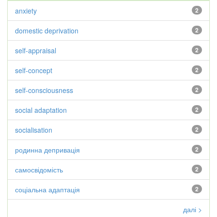
anxiety
2
domestic deprivation
2
self-appraisal
2
self-concept
2
self-consciousness
2
social adaptation
2
socialisation
2
родинна депривація
2
самосвідомість
2
соціальна адаптація
2
далі >