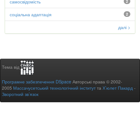
самосвідомість
2
соціальна адаптація
2
далі >
Тема від
Програмне забезпечення DSpace
Авторські права © 2002-
2005
Массачусетський технологічний інститут
та
Х’юлет Пакард
-
Зворотний зв’язок