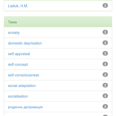
Lialiuk, H.M.
2
Тема
anxiety
2
domestic deprivation
2
self-appraisal
2
self-concept
2
self-consciousness
2
social adaptation
2
socialisation
2
родинна депривація
2