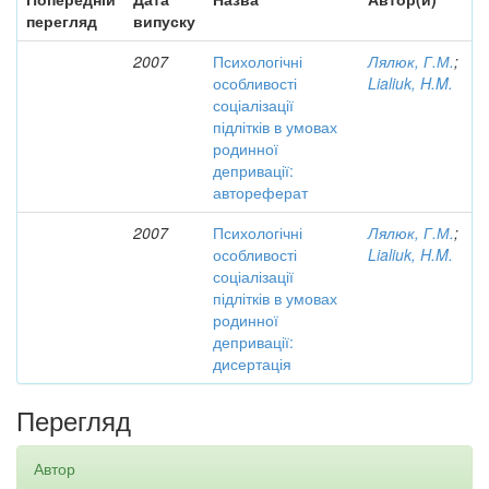
перегляд
випуску
2007
Психологічні
Лялюк, Г.М.
;
особливості
Lialiuk, H.M.
соціалізації
підлітків в умовах
родинної
депривації:
автореферат
2007
Психологічні
Лялюк, Г.М.
;
особливості
Lialiuk, H.M.
соціалізації
підлітків в умовах
родинної
депривації:
дисертація
Перегляд
Автор