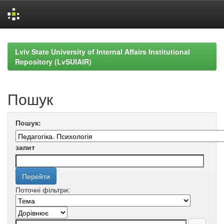
Skip
navigation
Lviv State University of Internal Affairs Institutional
Repository (LvSUIAIR)
Пошук
Пошук:
запит
Поточні фільтри: