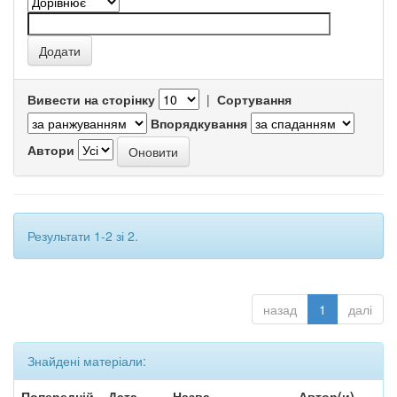
Вивести на сторінку
|
Сортування
Впорядкування
Автори
Результати 1-2 зі 2.
назад
1
далі
Знайдені матеріали:
Попередній
Дата
Назва
Автор(и)