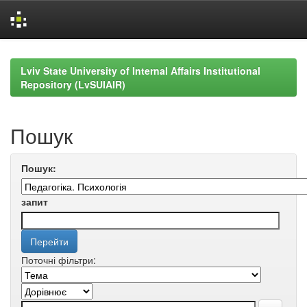
Skip
navigation
Lviv State University of Internal Affairs Institutional
Repository (LvSUIAIR)
Пошук
Пошук:
запит
Поточні фільтри: