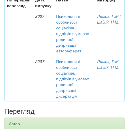
перегляд
випуску
2007
Психологічні
Лялюк, Г.М.
;
особливості
Lialiuk, H.M.
соціалізації
підлітків в умовах
родинної
депривації:
автореферат
2007
Психологічні
Лялюк, Г.М.
;
особливості
Lialiuk, H.M.
соціалізації
підлітків в умовах
родинної
депривації:
дисертація
Перегляд
Автор