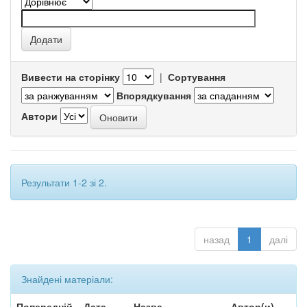
Вивести на сторінку
|
Сортування
Впорядкування
Автори
Результати 1-2 зі 2.
назад
1
далі
Знайдені матеріали:
Попередній
Дата
Назва
Автор(и)