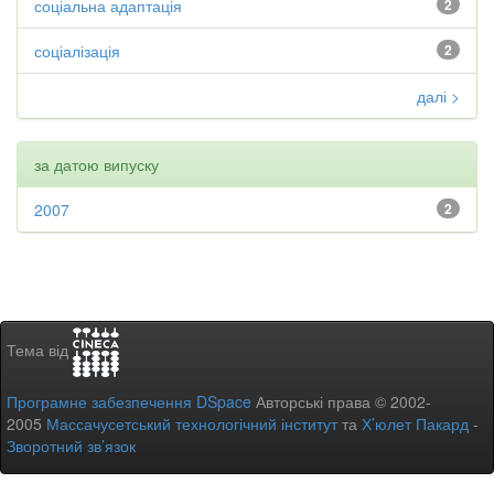
соціальна адаптація
2
соціалізація
2
далі >
за датою випуску
2007
2
Тема від
Програмне забезпечення DSpace
Авторські права © 2002-
2005
Массачусетський технологічний інститут
та
Х’юлет Пакард
-
Зворотний зв’язок