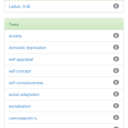
Lialiuk, H.M.
2
Тема
anxiety
2
domestic deprivation
2
self-appraisal
2
self-concept
2
self-consciousness
2
social adaptation
2
socialisation
2
самосвідомість
2