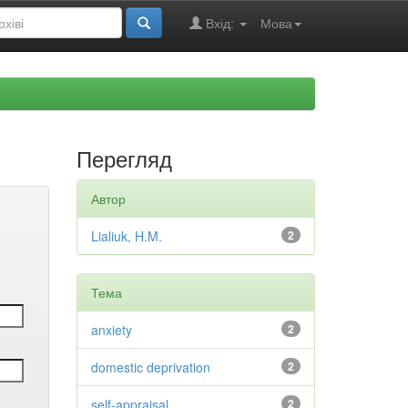
Вхід:
Мова
Перегляд
Автор
Lialiuk, H.M.
2
Тема
anxiety
2
domestic deprivation
2
self-appraisal
2