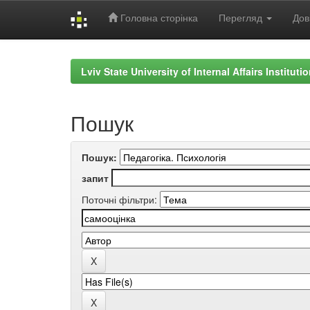
Головна сторінка
Перегляд
Дов
Skip
navigation
Lviv State University of Internal Affairs Institut
Пошук
Пошук:
запит
Поточні фільтри: