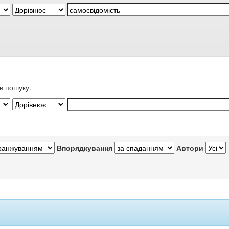
в пошуку.
Впорядкування
Автори