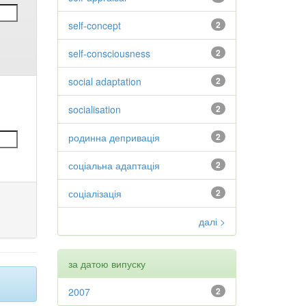
self-concept
2
self-consciousness
2
social adaptation
2
socialisation
2
родинна депривація
2
соціальна адаптація
2
соціалізація
2
далі >
за датою випуску
2007
2