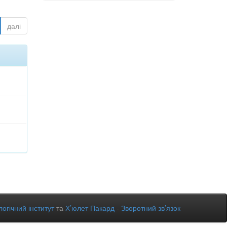
далі
огічний інститут
та
Х’юлет Пакард
-
Зворотний зв’язок