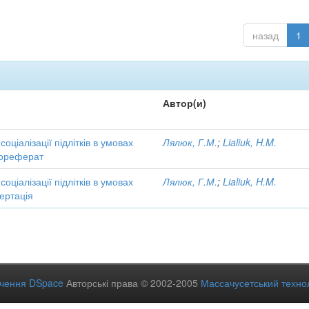
назад
1
Автор(и)
соціалізації підлітків в умовах
Лялюк, Г.М.
;
Lialiuk, H.M.
тореферат
соціалізації підлітків в умовах
Лялюк, Г.М.
;
Lialiuk, H.M.
ертація
ечення DSpace
Авторські права © 2002-2005
Массачусетський технол