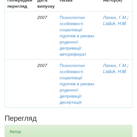
перегляд
випуску
2007
Психологічні
Лялюк, Г.М.
;
особливості
Lialiuk, H.M.
соціалізації
підлітків в умовах
родинної
депривації:
автореферат
2007
Психологічні
Лялюк, Г.М.
;
особливості
Lialiuk, H.M.
соціалізації
підлітків в умовах
родинної
депривації:
дисертація
Перегляд
Автор