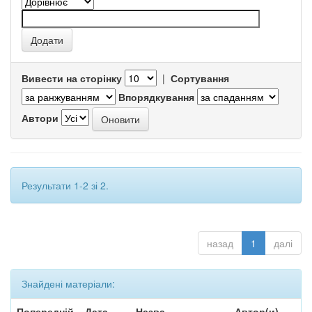
Вивести на сторінку
|
Сортування
Впорядкування
Автори
Результати 1-2 зі 2.
назад
1
далі
Знайдені матеріали:
Попередній
Дата
Назва
Автор(и)