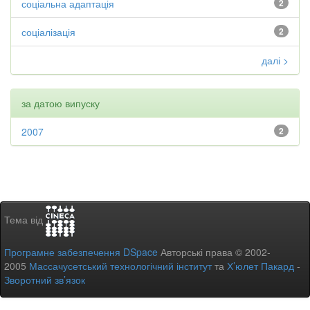
соціальна адаптація
2
соціалізація
2
далі >
за датою випуску
2007
2
Тема від
Програмне забезпечення DSpace
Авторські права © 2002-
2005
Массачусетський технологічний інститут
та
Х’юлет Пакард
-
Зворотний зв’язок