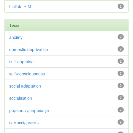
Lialiuk, H.M.
2
Тема
anxiety
2
domestic deprivation
2
self-appraisal
2
self-consciousness
2
social adaptation
2
socialisation
2
родинна депривація
2
самосвідомість
2