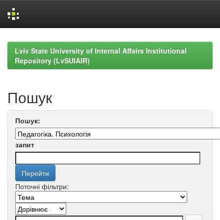
Skip
navigation
Lviv State University of Internal Affairs Institutional
Repository (LvSUIAIR)
Пошук
Пошук:
запит
Поточні фільтри: