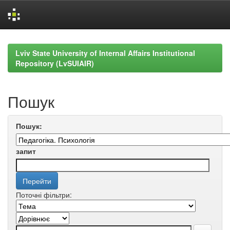
Skip
navigation
Lviv State University of Internal Affairs Institutional
Repository (LvSUIAIR)
Пошук
Пошук:
запит
Поточні фільтри: