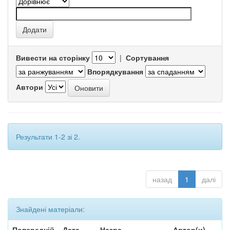
Вивести на сторінку
|
Сортування
Впорядкування
Автори
Результати 1-2 зі 2.
назад
1
далі
Знайдені матеріали:
Попередній
Дата
Назва
Автор(и)