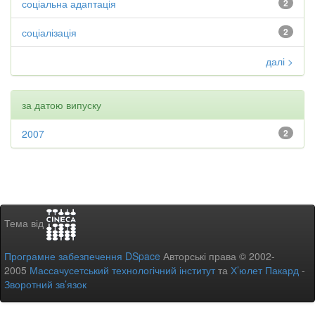
соціальна адаптація
2
соціалізація
2
далі >
за датою випуску
2007
2
Тема від
Програмне забезпечення DSpace
Авторські права © 2002-
2005
Массачусетський технологічний інститут
та
Х’юлет Пакард
-
Зворотний зв’язок