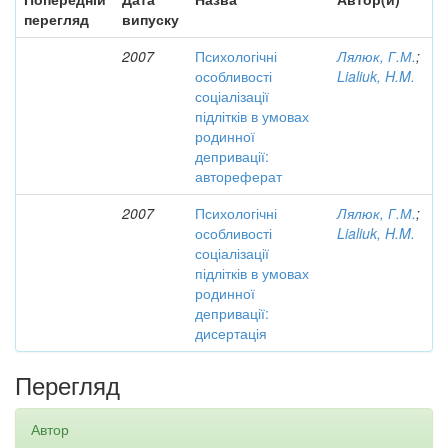
перегляд
випуску
2007
Психологічні
Лялюк, Г.М.
;
особливості
Lialiuk, H.M.
соціалізації
підлітків в умовах
родинної
депривації:
автореферат
2007
Психологічні
Лялюк, Г.М.
;
особливості
Lialiuk, H.M.
соціалізації
підлітків в умовах
родинної
депривації:
дисертація
Перегляд
Автор