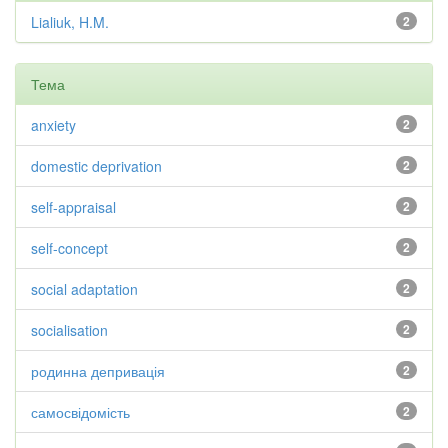
Lialiuk, H.M.
2
Тема
anxiety
2
domestic deprivation
2
self-appraisal
2
self-concept
2
social adaptation
2
socialisation
2
родинна депривація
2
самосвідомість
2