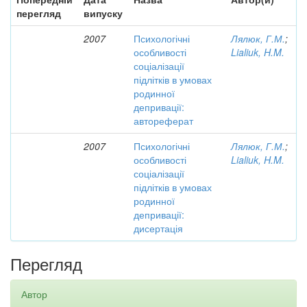
перегляд
випуску
2007
Психологічні
Лялюк, Г.М.
;
особливості
Lialiuk, H.M.
соціалізації
підлітків в умовах
родинної
депривації:
автореферат
2007
Психологічні
Лялюк, Г.М.
;
особливості
Lialiuk, H.M.
соціалізації
підлітків в умовах
родинної
депривації:
дисертація
Перегляд
Автор