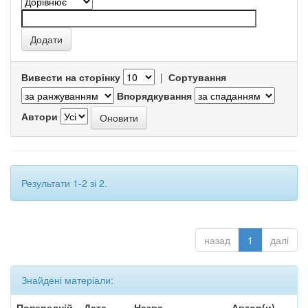
Вивести на сторінку
|
Сортування
Впорядкування
Автори
Результати 1-2 зі 2.
назад
1
далі
Знайдені матеріали:
Попередній
Дата
Назва
Автор(и)