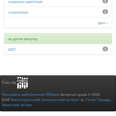
соціальна адаптація
2
соціалізація
2
далі >
за датою випуску
2007
2
Тема від
Програмне забезпечення DSpace
Авторські права © 2002-
2005
Массачусетський технологічний інститут
та
Х’юлет Пакард
-
Зворотний зв’язок