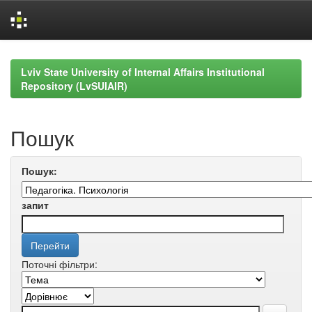
Skip
navigation
Lviv State University of Internal Affairs Institutional
Repository (LvSUIAIR)
Пошук
Пошук:
запит
Поточні фільтри: