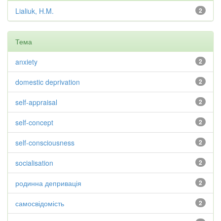
Lialiuk, H.M.
2
Тема
anxiety
2
domestic deprivation
2
self-appraisal
2
self-concept
2
self-consciousness
2
socialisation
2
родинна депривація
2
самосвідомість
2