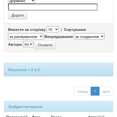
Вивести на сторінку
|
Сортування
Впорядкування
Автори
Результати 1-2 зі 2.
назад
1
далі
Знайдені матеріали:
Попередній
Дата
Назва
Автор(и)