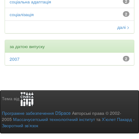
соціальна адаптація
2
соціалізація
2
далі >
за датою випуску
2007
2
Тема від
Програмне забезпечення DSpace
Авторські права © 2002-
2005
Массачусетський технологічний інститут
та
Х’юлет Пакард
-
Зворотний зв’язок