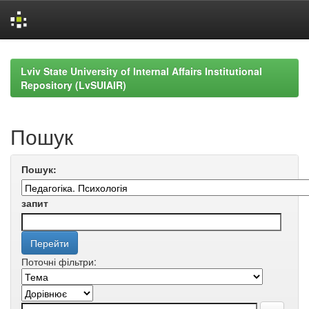
Skip
navigation
Lviv State University of Internal Affairs Institutional
Repository (LvSUIAIR)
Пошук
Пошук:
запит
Поточні фільтри: