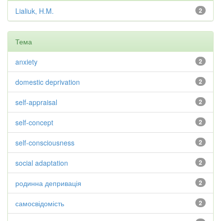
Lialiuk, H.M.
2
Тема
anxiety
2
domestic deprivation
2
self-appraisal
2
self-concept
2
self-consciousness
2
social adaptation
2
родинна депривація
2
самосвідомість
2