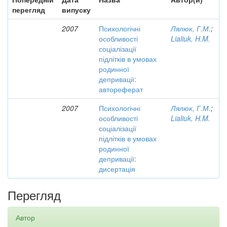
перегляд
випуску
2007
Психологічні
Лялюк, Г.М.
;
особливості
Lialiuk, H.M.
соціалізації
підлітків в умовах
родинної
депривації:
автореферат
2007
Психологічні
Лялюк, Г.М.
;
особливості
Lialiuk, H.M.
соціалізації
підлітків в умовах
родинної
депривації:
дисертація
Перегляд
Автор