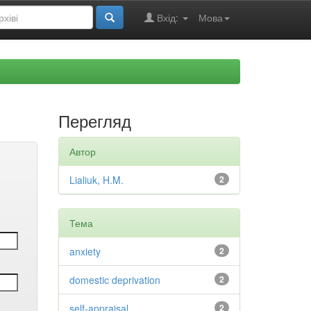
Вхід:
Мова
Перегляд
Автор
Lialiuk, H.M.
2
Тема
anxiety
2
domestic deprivation
2
self-appraisal
2