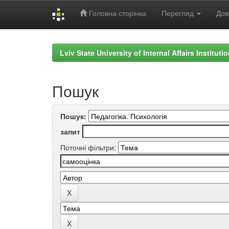
Головна сторінка
Перегляд
Дов
Skip
navigation
Lviv State University of Internal Affairs Institut
Пошук
Пошук:
запит
Поточні фільтри: