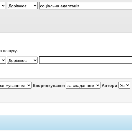
в пошуку.
Впорядкування
Автори