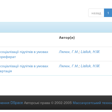
назад
1
Автор(и)
соціалізації підлітків в умовах
Лялюк, Г.М.
;
Lialiuk, H.M.
тореферат
соціалізації підлітків в умовах
Лялюк, Г.М.
;
Lialiuk, H.M.
ертація
ечення DSpace
Авторські права © 2002-2005
Массачусетський технол