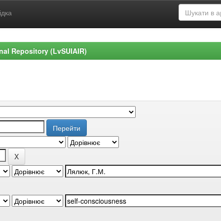
ідка
ional Repository (LvSUIAIR)