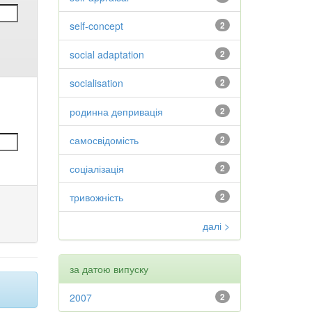
self-concept
2
social adaptation
2
socialisation
2
родинна депривація
2
самосвідомість
2
соціалізація
2
тривожність
2
далі >
за датою випуску
2007
2