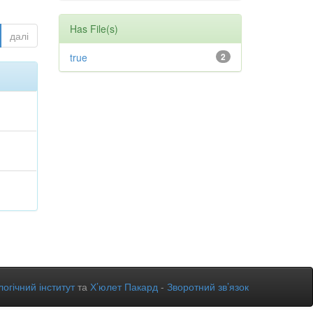
Has File(s)
далі
true
2
огічний інститут
та
Х’юлет Пакард
-
Зворотний зв’язок