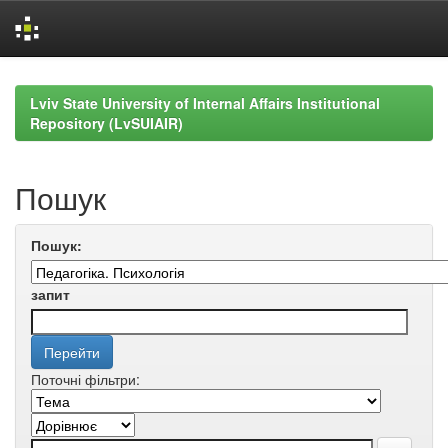
Skip
navigation
Lviv State University of Internal Affairs Institutional
Repository (LvSUIAIR)
Пошук
Пошук:
запит
Поточні фільтри: