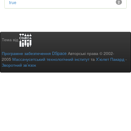
true
2
Тема від
Програмне забезпечення DSpace
Авторські права © 2002-
2005
Массачусетський технологічний інститут
та
Х’юлет Пакард
-
Зворотний зв’язок