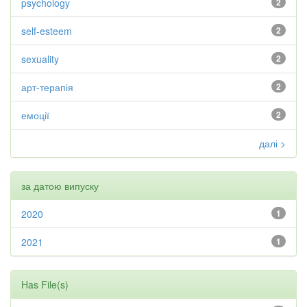
psychology
2
self-esteem
2
sexuality
2
арт-терапія
2
емоції
2
далі >
за датою випуску
2020
1
2021
1
Has File(s)