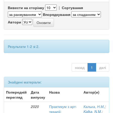
Вивести на сторінку
|
Сортування
Впорядкування
Автори
Результати 1-2 зі 2.
назад
1
далі
Знайдені матеріали:
Попередній
Дата
Назва
Автор(и)
перегляд
випуску
2020
Практикум з арт-
Калька, Н.М.
;
терапії:
Kalka, N.M.
;