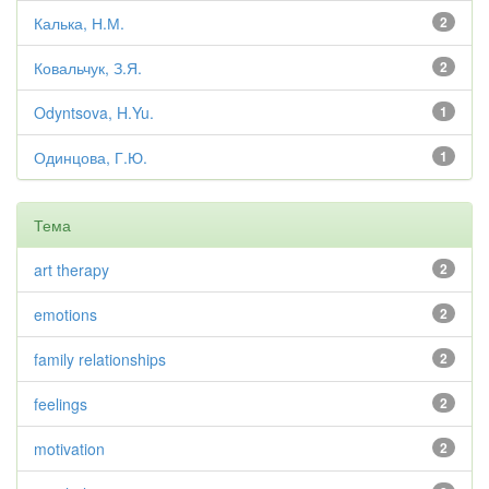
Калька, Н.М.
2
Ковальчук, З.Я.
2
Odyntsova, H.Yu.
1
Одинцова, Г.Ю.
1
Тема
art therapy
2
emotions
2
family relationships
2
feelings
2
motivation
2