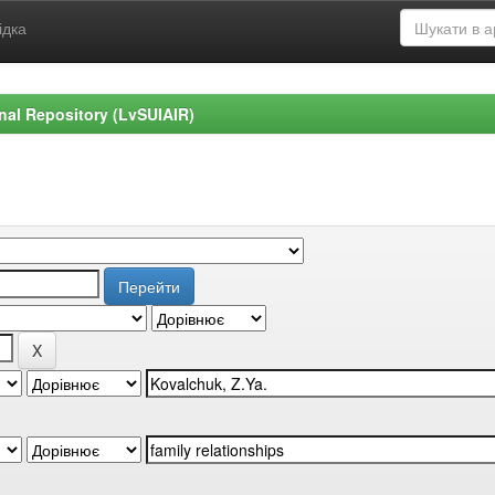
ідка
ional Repository (LvSUIAIR)