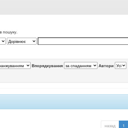
в пошуку.
Впорядкування
Автори
назад
1