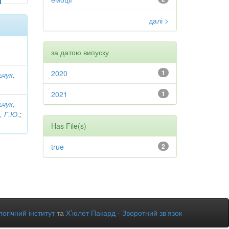
далі >
за датою випуску
2020
1
ьчук,
2021
1
ьчук,
, Г.Ю.
;
Has File(s)
true
2
огічний інститут
та
Х’юлет Пакард
-
Зворотний зв’язок