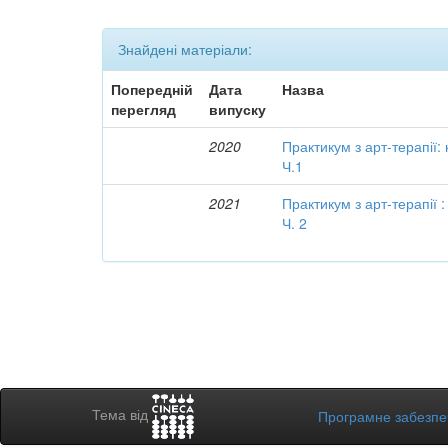
Знайдені матеріали:
Попередній
Дата
Назва
перегляд
випуску
2020
Практикум з арт-терапії:
Ч.1
2021
Практикум з арт-терапії 
Ч. 2
Тема від
Програмне забезп