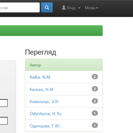
Вхід:
Мова
Перегляд
Автор
Kalka, N.M.
2
Калька, Н.М.
2
Ковальчук, З.Я.
2
Odyntsova, H.Yu.
1
Одинцова, Г.Ю.
1