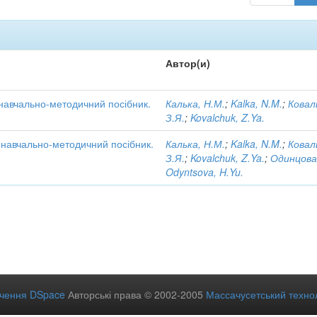
Автор(и)
 навчально-методичний посібник.
Калька, Н.М.
;
Kalka, N.M.
;
Ковал
З.Я.
;
Kovalchuk, Z.Ya.
: навчально-методичний посібник.
Калька, Н.М.
;
Kalka, N.M.
;
Ковал
З.Я.
;
Kovalchuk, Z.Ya.
;
Одинцова
Odyntsova, H.Yu.
ечення DSpace
Авторські права © 2002-2005
Массачусетський технол