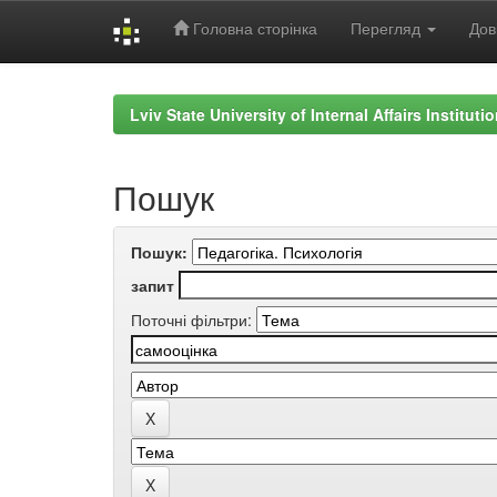
Головна сторінка
Перегляд
Дов
Skip
navigation
Lviv State University of Internal Affairs Institut
Пошук
Пошук:
запит
Поточні фільтри: