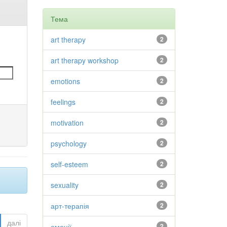
Тема
art therapy
2
art therapy workshop
2
emotions
2
feelings
2
motivation
2
psychology
2
self-esteem
2
sexuality
2
арт-терапія
2
далі
емоції
2