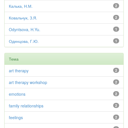
Калька, Н.М.
2
Ковальчук, З.Я.
2
Odyntsova, H.Yu.
1
Одинцова, Г.Ю.
1
Тема
art therapy
2
art therapy workshop
2
emotions
2
family relationships
2
feelings
2