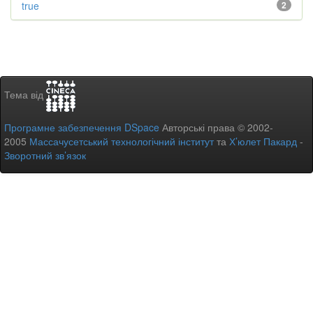
true
2
Тема від
Програмне забезпечення DSpace
Авторські права © 2002-
2005
Массачусетський технологічний інститут
та
Х’юлет Пакард
-
Зворотний зв’язок