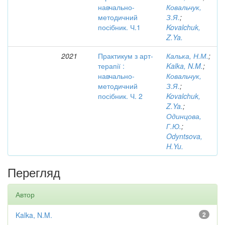
навчально-
Ковальчук,
методичний
З.Я.
;
посібник. Ч.1
Kovalchuk,
Z.Ya.
2021
Практикум з арт-
Калька, Н.М.
;
терапії :
Kalka, N.M.
;
навчально-
Ковальчук,
методичний
З.Я.
;
посібник. Ч. 2
Kovalchuk,
Z.Ya.
;
Одинцова,
Г.Ю.
;
Odyntsova,
H.Yu.
Перегляд
Автор
Kalka, N.M.
2