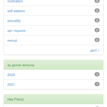
motivation
2
self-esteem
2
sexuality
2
арт-терапія
2
емоції
2
далі >
за датою випуску
2020
1
2021
1
Has File(s)