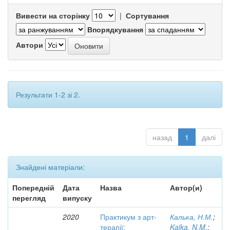
Вивести на сторінку
|
Сортування
Впорядкування
Автори
Результати 1-2 зі 2.
назад
1
далі
Знайдені матеріали:
Попередній
Дата
Назва
Автор(и)
перегляд
випуску
2020
Практикум з арт-
Калька, Н.М.
;
терапії:
Kalka, N.M.
;