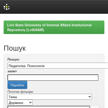
Skip
navigation
Lviv State University of Internal Affairs Institutional
Repository (LvSUIAIR)
Пошук
Пошук:
запит
Поточні фільтри: