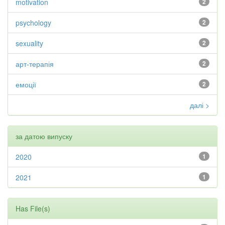
motivation
2
psychology
2
sexuality
2
арт-терапія
2
емоції
2
далі >
за датою випуску
2020
1
2021
1
Has File(s)