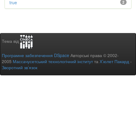
true
2
Тема від
Програмне забезпечення DSpace
Авторські права © 2002-
2005
Массачусетський технологічний інститут
та
Х’юлет Пакард
-
Зворотний зв’язок