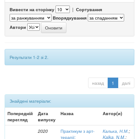
Вивести на сторінку
|
Сортування
Впорядкування
Автори
Результати 1-2 зі 2.
назад
1
далі
Знайдені матеріали:
Попередній
Дата
Назва
Автор(и)
перегляд
випуску
2020
Практикум з арт-
Калька, Н.М.
;
терапії:
Kalka, N.M.
;