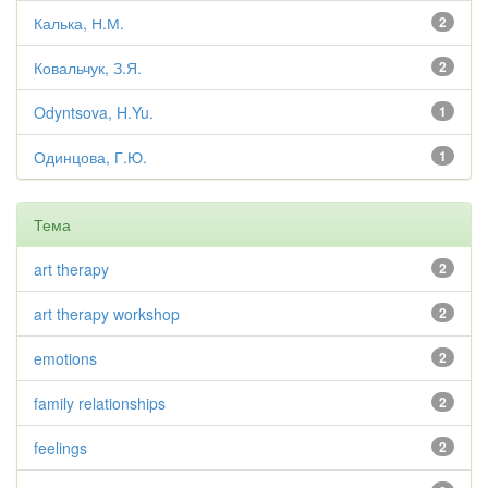
Калька, Н.М.
2
Ковальчук, З.Я.
2
Odyntsova, H.Yu.
1
Одинцова, Г.Ю.
1
Тема
art therapy
2
art therapy workshop
2
emotions
2
family relationships
2
feelings
2