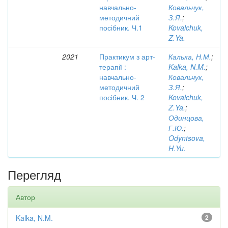
навчально-
Ковальчук,
методичний
З.Я.
;
посібник. Ч.1
Kovalchuk,
Z.Ya.
2021
Практикум з арт-
Калька, Н.М.
;
терапії :
Kalka, N.M.
;
навчально-
Ковальчук,
методичний
З.Я.
;
посібник. Ч. 2
Kovalchuk,
Z.Ya.
;
Одинцова,
Г.Ю.
;
Odyntsova,
H.Yu.
Перегляд
Автор
Kalka, N.M.
2