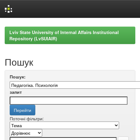
Skip
navigation
Lviv State University of Internal Affairs Institutional
Repository (LvSUIAIR)
Пошук
Пошук:
запит
Поточні фільтри: