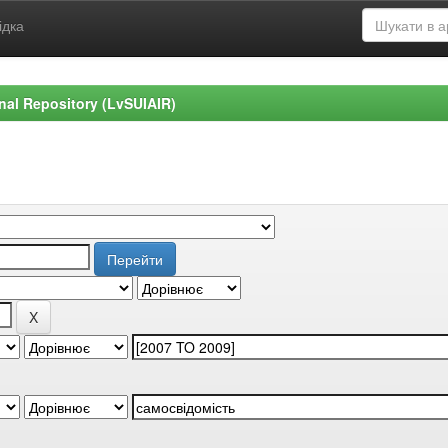
ідка
ional Repository (LvSUIAIR)