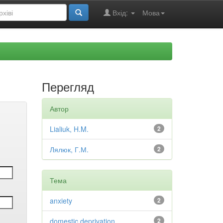
Вхід:
Мова
Перегляд
Автор
Lialiuk, H.M.
2
Лялюк, Г.М.
2
Тема
anxiety
2
domestic deprivation
2