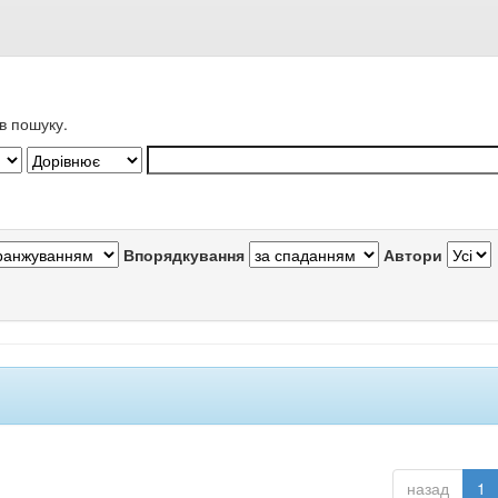
в пошуку.
Впорядкування
Автори
назад
1