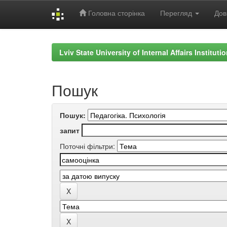
Головна сторінка
Перегляд
Дов
Skip
navigation
Lviv State University of Internal Affairs Institut
Пошук
Пошук:
запит
Поточні фільтри: