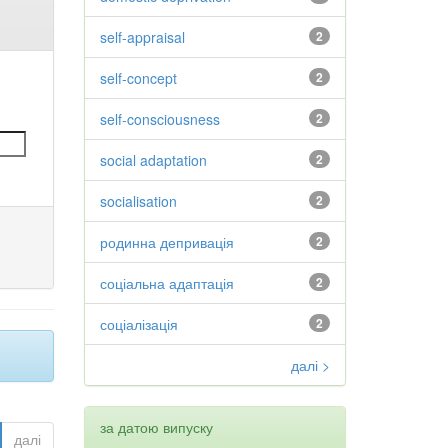
self-appraisal
2
self-concept
2
self-consciousness
2
social adaptation
2
socialisation
2
родинна депривація
2
соціальна адаптація
2
соціалізація
2
далі >
за датою випуску
далі