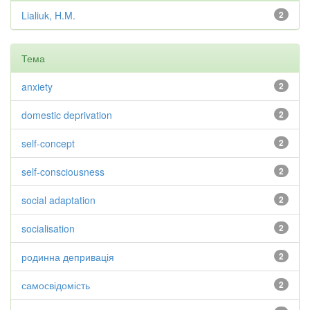
Lialiuk, H.M.
2
Тема
anxiety
2
domestic deprivation
2
self-concept
2
self-consciousness
2
social adaptation
2
socialisation
2
родинна депривація
2
самосвідомість
2