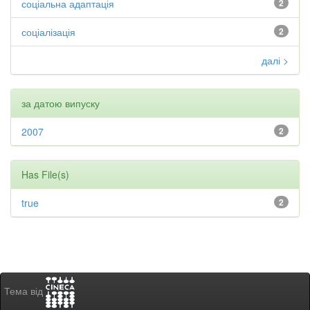
соціальна адаптація
2
соціалізація
2
далі >
за датою випуску
2007
2
Has File(s)
true
2
Тема від