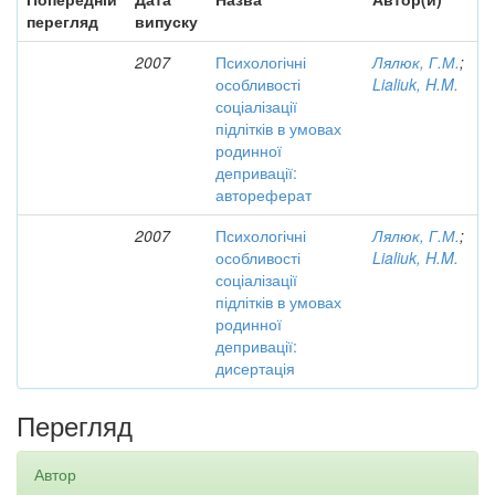
перегляд
випуску
2007
Психологічні
Лялюк, Г.М.
;
особливості
Lialiuk, H.M.
соціалізації
підлітків в умовах
родинної
депривації:
автореферат
2007
Психологічні
Лялюк, Г.М.
;
особливості
Lialiuk, H.M.
соціалізації
підлітків в умовах
родинної
депривації:
дисертація
Перегляд
Автор