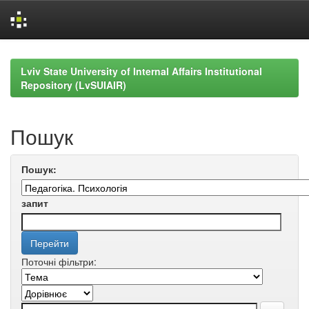
Skip
navigation
Lviv State University of Internal Affairs Institutional
Repository (LvSUIAIR)
Пошук
Пошук:
запит
Поточні фільтри: