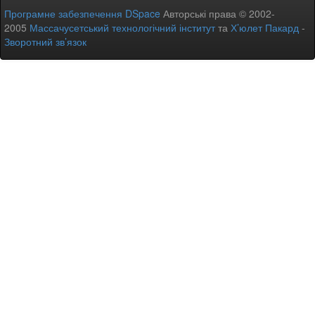
Програмне забезпечення DSpace
Авторські права © 2002-
2005
Массачусетський технологічний інститут
та
Х’юлет Пакард
-
Зворотний зв’язок