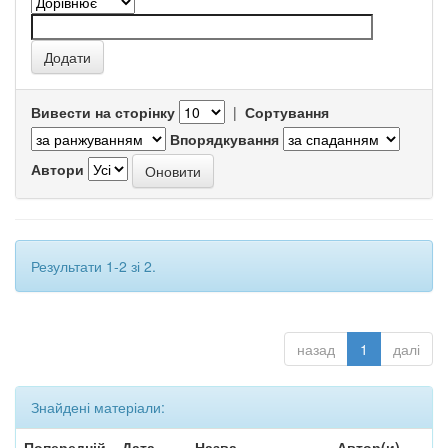
Вивести на сторінку
|
Сортування
Впорядкування
Автори
Результати 1-2 зі 2.
назад
1
далі
Знайдені матеріали:
Попередній
Дата
Назва
Автор(и)