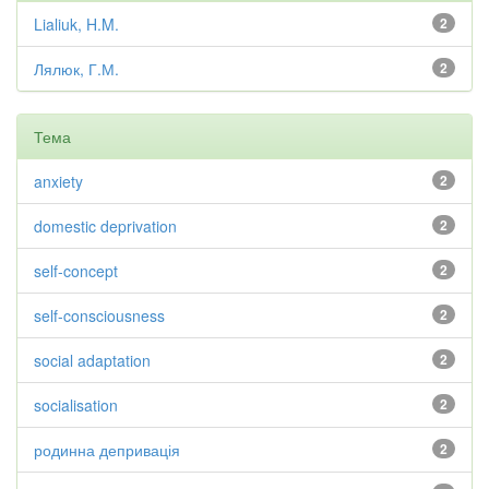
Lialiuk, H.M.
2
Лялюк, Г.М.
2
Тема
anxiety
2
domestic deprivation
2
self-concept
2
self-consciousness
2
social adaptation
2
socialisation
2
родинна депривація
2