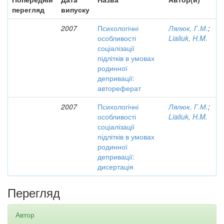
перегляд
випуску
2007
Психологічні
Лялюк, Г.М.
;
особливості
Lialiuk, H.M.
соціалізації
підлітків в умовах
родинної
депривації:
автореферат
2007
Психологічні
Лялюк, Г.М.
;
особливості
Lialiuk, H.M.
соціалізації
підлітків в умовах
родинної
депривації:
дисертація
Перегляд
Автор