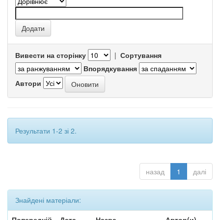
Вивести на сторінку
|
Сортування
Впорядкування
Автори
Результати 1-2 зі 2.
назад
1
далі
Знайдені матеріали:
Попередній
Дата
Назва
Автор(и)