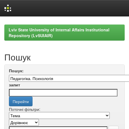
Skip
navigation
Lviv State University of Internal Affairs Institutional
Repository (LvSUIAIR)
Пошук
Пошук:
запит
Поточні фільтри: