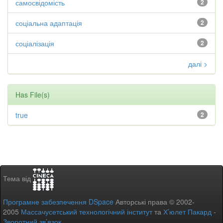
самосвідомість
2
соціальна адаптація
2
соціалізація
2
далі >
Has File(s)
true
2
Тема від
Програмне забезпечення DSpace
Авторські права © 2002-
2005
Массачусетський технологічний інститут
та
Х’юлет Пакард
-
Зворотний зв’язок