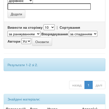
Вивести на сторінку
|
Сортування
Впорядкування
Автори
Результати 1-2 зі 2.
назад
1
далі
Знайдені матеріали:
Попередній
Дата
Назва
Автор(и)