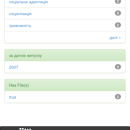
соціальна адаптація
2
соціалізація
2
тривожність
2
далі >
за датою випуску
2007
2
Has File(s)
true
2