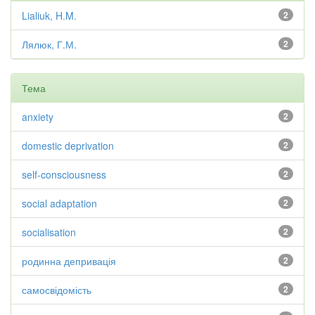
Lialiuk, H.M.
2
Лялюк, Г.М.
2
Тема
anxiety
2
domestic deprivation
2
self-consciousness
2
social adaptation
2
socialisation
2
родинна депривація
2
самосвідомість
2