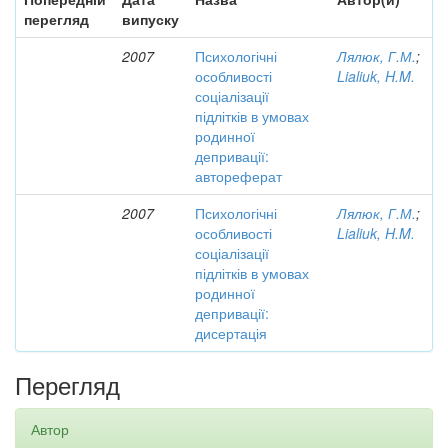
перегляд
випуску
2007
Психологічні
Лялюк, Г.М.
;
особливості
Lialiuk, H.M.
соціалізації
підлітків в умовах
родинної
депривації:
автореферат
2007
Психологічні
Лялюк, Г.М.
;
особливості
Lialiuk, H.M.
соціалізації
підлітків в умовах
родинної
депривації:
дисертація
Перегляд
Автор