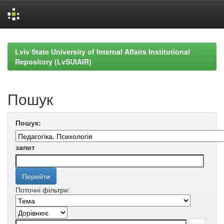
Skip
navigation
Lviv State University of Internal Affairs Institutional
Repository (LvSUIAIR)
Пошук
Пошук:
запит
Поточні фільтри: