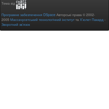
Тема від
Програмне забезпечення DSpace
Авторські права © 2002-
2005
Массачусетський технологічний інститут
та
Х’юлет Пакард
-
Зворотний зв’язок