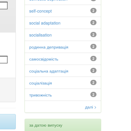
self-concept
2
social adaptation
2
socialisation
2
родинна депривація
2
самосвідомість
2
соціальна адаптація
2
соціалізація
2
тривожність
2
далі >
за датою випуску