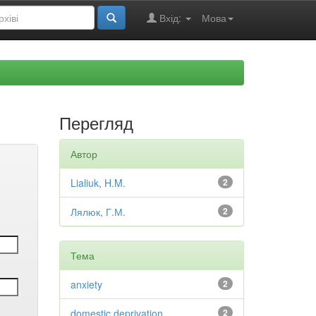
Вхід:
Мова
Перегляд
Автор
Lialiuk, H.M.
2
Лялюк, Г.М.
2
Тема
anxiety
2
domestic deprivation
2