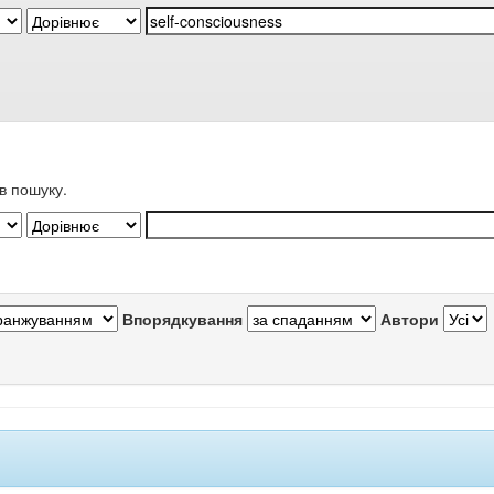
в пошуку.
Впорядкування
Автори