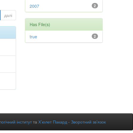
2007
2
далі
Has File(s)
true
2
огічний інститут
та
Х’юлет Пакард
-
Зворотний зв’язок