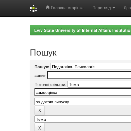
Головна сторінка
Перегляд
Дов
Skip
navigation
Lviv State University of Internal Affairs Institut
Пошук
Пошук:
запит
Поточні фільтри: