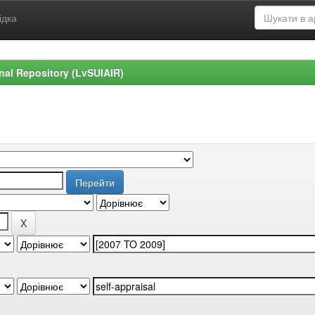
ідка
ional Repository (LvSUIAIR)