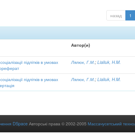
назад
1
Автор(и)
соціалізації підлітків в умовах
Лялюк, Г.М.
;
Lialiuk, H.M.
тореферат
соціалізації підлітків в умовах
Лялюк, Г.М.
;
Lialiuk, H.M.
ертація
ечення DSpace
Авторські права © 2002-2005
Массачусетський технол