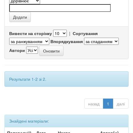
Вивести на сторінку
|
Сортування
Впорядкування
Автори
Результати 1-2 зі 2.
назад
1
далі
Знайдені матеріали:
Попередній
Дата
Назва
Автор(и)