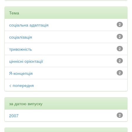
Тема
соціальна адаптація
2
соціалізація
2
тривожність
2
ціннісні орієнтації
2
Я-концепція
2
< попередня
за датою випуску
2007
2