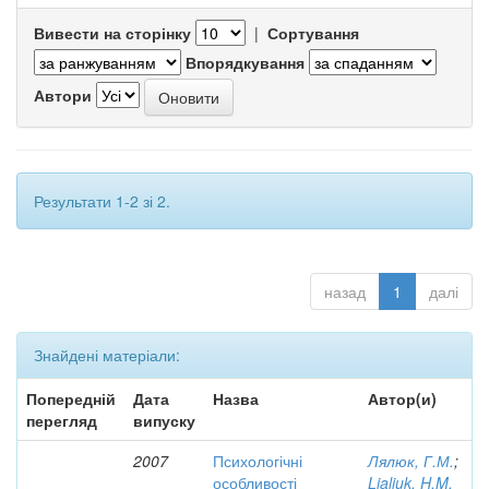
Вивести на сторінку
|
Сортування
Впорядкування
Автори
Результати 1-2 зі 2.
назад
1
далі
Знайдені матеріали:
Попередній
Дата
Назва
Автор(и)
перегляд
випуску
2007
Психологічні
Лялюк, Г.М.
;
особливості
Lialiuk, H.M.