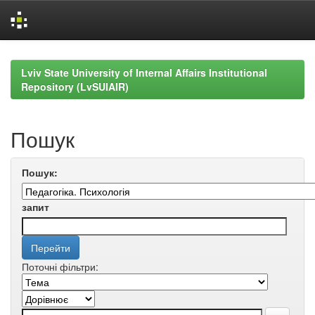
Skip
navigation
Lviv State University of Internal Affairs Institutional
Repository (LvSUIAIR)
Пошук
Пошук:
запит
Поточні фільтри: