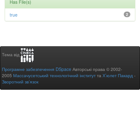
Has File(s)
true
2
Тема від
Програмне забезпечення DSpace
Авторські права © 2002-
2005
Массачусетський технологічний інститут
та
Х’юлет Пакард
-
Зворотний зв’язок