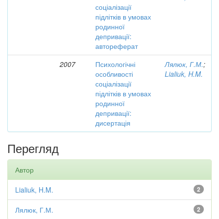
соціалізації
підлітків в умовах
родинної
депривації:
автореферат
2007
Психологічні
Лялюк, Г.М.
;
особливості
Lialiuk, H.M.
соціалізації
підлітків в умовах
родинної
депривації:
дисертація
Перегляд
Автор
Lialiuk, H.M.
2
Лялюк, Г.М.
2